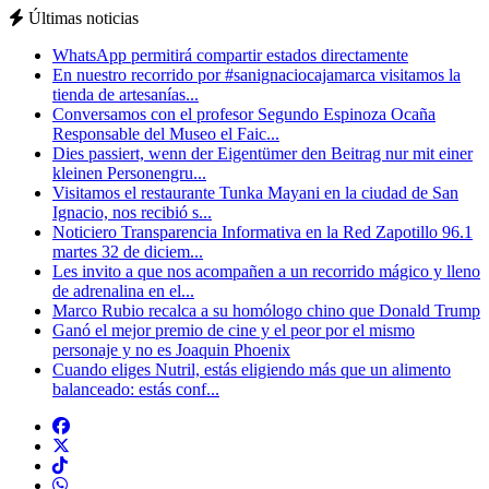
Últimas noticias
WhatsApp permitirá compartir estados directamente
En nuestro recorrido por #sanignaciocajamarca visitamos la
tienda de artesanías...
Conversamos con el profesor Segundo Espinoza Ocaña
Responsable del Museo el Faic...
Dies passiert, wenn der Eigentümer den Beitrag nur mit einer
kleinen Personengru...
Visitamos el restaurante Tunka Mayani en la ciudad de San
Ignacio, nos recibió s...
Noticiero Transparencia Informativa en la Red Zapotillo 96.1
martes 32 de diciem...
Les invito a que nos acompañen a un recorrido mágico y lleno
de adrenalina en el...
Marco Rubio recalca a su homólogo chino que Donald Trump
Ganó el mejor premio de cine y el peor por el mismo
personaje y no es Joaquin Phoenix
Cuando eliges Nutril, estás eligiendo más que un alimento
balanceado: estás conf...