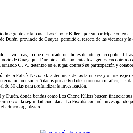
o integrante de la banda Los Chone Killers, por su participación en el 
 de Durán, provincia de Guayas, permitió el rescate de las víctimas y l
e las víctimas, lo que desencadenó labores de inteligencia policial. Las 
s, norte de Guayaquil. Durante el allanamiento, los agentes encontraron
rnando O. V., detenido en el lugar, confesó su participación y colaboró c
ón de la Policía Nacional, la denuncia de los familiares y un mensaje 
no ecuatoriano, son señalados por actividades como narcotráfico, sicari
cal de 30 días para profundizar la investigación.
il y Durán, donde bandas como Los Chone Killers buscan financiar sus ac
omiso con la seguridad ciudadana. La Fiscalía continúa investigando p
 el crimen organizado.