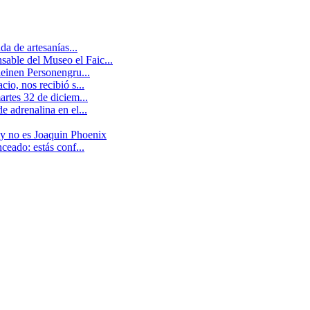
a de artesanías...
able del Museo el Faic...
leinen Personengru...
io, nos recibió s...
artes 32 de diciem...
 adrenalina en el...
 y no es Joaquin Phoenix
ceado: estás conf...