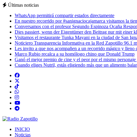
Últimas noticias
WhatsApp permitirá compartir estados directamente
En nuestro recorrido por #sanignaciocajamarca visitamos la tiend
Conversamos con el profesor Segundo Espinoza Ocaña Respons
Dies passiert, wenn der Eigentümer den Beitrag nur mit einer k
Visitamos el restaurante Tunka Mayani en la ciudad de San Ignac
Noticiero Transparencia Informativa en la Red Zapotillo 96.1 m
Les invito a que nos acompañen a un recorrido mágico y lleno de
Marco Rubio recalca a su homólogo chino que Donald Trump
Ganó el mejor premio de cine y el peor por el mismo personaje
Cuando eliges Nutril, estás eligiendo más que un alimento balan
INICIO
Noticias