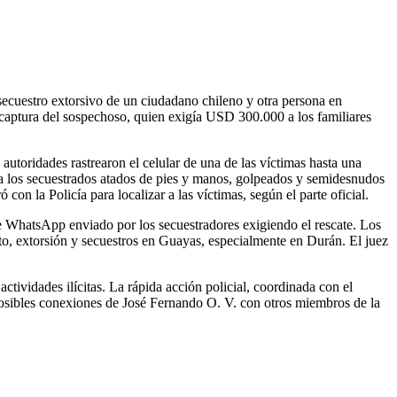
secuestro extorsivo de un ciudadano chileno y otra persona en
a captura del sospechoso, quien exigía USD 300.000 a los familiares
autoridades rastrearon el celular de una de las víctimas hasta una
 a los secuestrados atados de pies y manos, golpeados y semidesnudos
on la Policía para localizar a las víctimas, según el parte oficial.
de WhatsApp enviado por los secuestradores exigiendo el rescate. Los
ato, extorsión y secuestros en Guayas, especialmente en Durán. El juez
tividades ilícitas. La rápida acción policial, coordinada con el
osibles conexiones de José Fernando O. V. con otros miembros de la