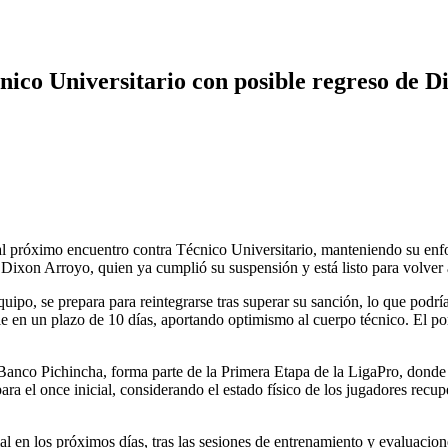
nico Universitario con posible regreso de 
al próximo encuentro contra Técnico Universitario, manteniendo su enf
de Dixon Arroyo, quien ya cumplió su suspensión y está listo para volver
o, se prepara para reintegrarse tras superar su sanción, lo que podría 
le en un plazo de 10 días, aportando optimismo al cuerpo técnico. El p
Banco Pichincha, forma parte de la Primera Etapa de la LigaPro, donde
s para el once inicial, considerando el estado físico de los jugadores rec
ial en los próximos días, tras las sesiones de entrenamiento y evaluaci