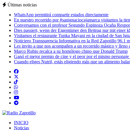
Últimas noticias
WhatsApp permitirá compartir estados directamente
En nuestro recorrido por #sanignaciocajamarca visitamos la tiend
Conversamos con el profesor Segundo Espinoza Ocaña Respons
Dies passiert, wenn der Eigentümer den Beitrag nur mit einer k
Visitamos el restaurante Tunka Mayani en la ciudad de San Ignac
Noticiero Transparencia Informativa en la Red Zapotillo 96.1 m
Les invito a que nos acompañen a un recorrido mágico y lleno de
Marco Rubio recalca a su homólogo chino que Donald Trump
Ganó el mejor premio de cine y el peor por el mismo personaje
Cuando eliges Nutril, estás eligiendo más que un alimento balan
INICIO
Noticias