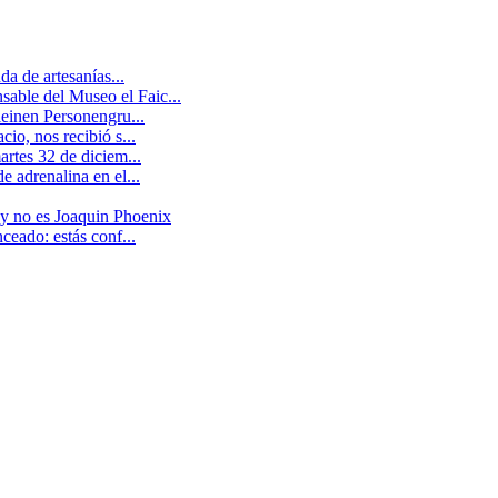
a de artesanías...
able del Museo el Faic...
leinen Personengru...
io, nos recibió s...
artes 32 de diciem...
 adrenalina en el...
 y no es Joaquin Phoenix
ceado: estás conf...