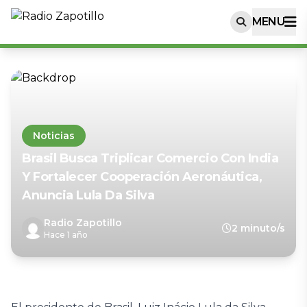
MENU
Noticias
Brasil Busca Triplicar Comercio Con India
Y Fortalecer Cooperación Aeronáutica,
Anuncia Lula Da Silva
Radio Zapotillo
2 minuto/s
Hace 1 año