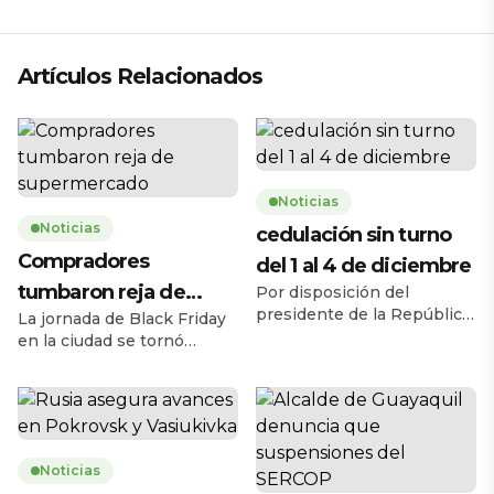
técnico para 2026
Artículos Relacionados
Noticias
Noticias
cedulación sin turno
Compradores
del 1 al 4 de diciembre
tumbaron reja de
Por disposición del
presidente de la República,
La jornada de Black Friday
supermercado
Daniel Noboa Azín, el
en la ciudad se tornó
Registro Civil del Ecuador
caótica la mañana de este
habilitará el servicio de
jueves 27 de noviembre,
cedulación sin turno entre
cuando una multitud de
el lunes 1 y el jueves 4 de
personas tumbó la reja de
diciembre de 2025, en
un supermercado ubicado
horario de 08h00 a 17h00,
Noticias
en la avenida Carlos Julio
en 193 agencias a escala