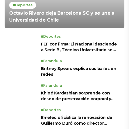
Deportes
Octavio Rivero deja Barcelona SC y se une a
Universidad de Chile
Deportes
FEF confirma: El Nacional desciende
a Serie B, Técnico Universitario se
salva y solo dos equipos ascienden
para LigaPro 2026
Farandula
Britney Spears explica sus bailes en
redes
Farandula
Khloé Kardashian sorprende con
deseo de preservación corporal y
revela sus tratamientos estéticos
Deportes
Emelec oficializa la renovación de
Guillermo Duró como director