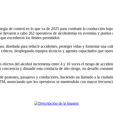
egia de control en lo que va de 2025 para combatir la conducción bajo l
 se llevaron a cabo 262 operativos de alcoholemia en avenidas y puntos d
que excedieron los límites permitidos.
gura, diseñada para reducir accidentes, proteger vidas y fomentar una cul
os críticos, desplegando equipos técnicos y agentes capacitados que op
efectos del alcohol incrementa entre 4 y 10 veces el riesgo de accident
onciencia y disuadir esta conducta de alto riesgo, un desafío constante
 peatones, pasajeros y conductores, haciendo un llamado a la ciudadan
 ATM, anunciando que los operativos se mantendrán con mayor frecuenci