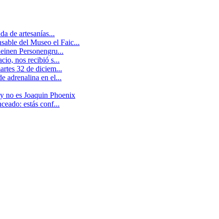
a de artesanías...
able del Museo el Faic...
leinen Personengru...
io, nos recibió s...
artes 32 de diciem...
 adrenalina en el...
 y no es Joaquin Phoenix
ceado: estás conf...