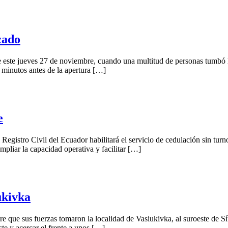
cado
e este jueves 27 de noviembre, cuando una multitud de personas tumbó 
 minutos antes de la apertura […]
e
Registro Civil del Ecuador habilitará el servicio de cedulación sin turn
pliar la capacidad operativa y facilitar […]
ukivka
 que sus fuerzas tomaron la localidad de Vasiukivka, al suroeste de Síve
ste y acercar el frente a unos […]