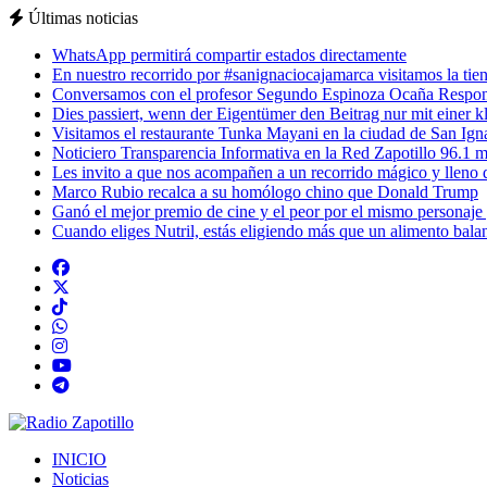
Últimas noticias
WhatsApp permitirá compartir estados directamente
En nuestro recorrido por #sanignaciocajamarca visitamos la tiend
Conversamos con el profesor Segundo Espinoza Ocaña Respons
Dies passiert, wenn der Eigentümer den Beitrag nur mit einer k
Visitamos el restaurante Tunka Mayani en la ciudad de San Ignac
Noticiero Transparencia Informativa en la Red Zapotillo 96.1 m
Les invito a que nos acompañen a un recorrido mágico y lleno de
Marco Rubio recalca a su homólogo chino que Donald Trump
Ganó el mejor premio de cine y el peor por el mismo personaje
Cuando eliges Nutril, estás eligiendo más que un alimento balan
INICIO
Noticias