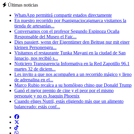
Últimas noticias
WhatsApp permitirá compartir estados directamente
En nuestro recorrido por #sanignaciocajamarca visitamos la
tienda de artesanías...
Conversamos con el profesor Segundo Espinoza Ocaña
Responsable del Museo el Faic...
Dies passiert, wenn der Eigentümer den Beitrag nur mit einer
kleinen Personengru...
Visitamos el restaurante Tunka Mayani en la ciudad de San
Ignacio, nos recibió s...
Noticiero Transparencia Informativa en la Red Zapotillo 96.1
martes 32 de diciem...
Les invito a que nos acompañen a un recorrido mágico y lleno
de adrenalina en el...
Marco Rubio recalca a su homólogo chino que Donald Trump
Ganó el mejor premio de cine y el peor por el mismo
personaje y no es Joaquin Phoenix
Cuando eliges Nutril, estás eligiendo más que un alimento
balanceado: estás conf...