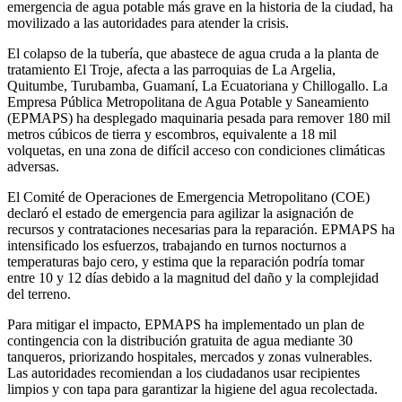
emergencia de agua potable más grave en la historia de la ciudad, ha
movilizado a las autoridades para atender la crisis.
El colapso de la tubería, que abastece de agua cruda a la planta de
tratamiento El Troje, afecta a las parroquias de La Argelia,
Quitumbe, Turubamba, Guamaní, La Ecuatoriana y Chillogallo. La
Empresa Pública Metropolitana de Agua Potable y Saneamiento
(EPMAPS) ha desplegado maquinaria pesada para remover 180 mil
metros cúbicos de tierra y escombros, equivalente a 18 mil
volquetas, en una zona de difícil acceso con condiciones climáticas
adversas.
El Comité de Operaciones de Emergencia Metropolitano (COE)
declaró el estado de emergencia para agilizar la asignación de
recursos y contrataciones necesarias para la reparación. EPMAPS ha
intensificado los esfuerzos, trabajando en turnos nocturnos a
temperaturas bajo cero, y estima que la reparación podría tomar
entre 10 y 12 días debido a la magnitud del daño y la complejidad
del terreno.
Para mitigar el impacto, EPMAPS ha implementado un plan de
contingencia con la distribución gratuita de agua mediante 30
tanqueros, priorizando hospitales, mercados y zonas vulnerables.
Las autoridades recomiendan a los ciudadanos usar recipientes
limpios y con tapa para garantizar la higiene del agua recolectada.