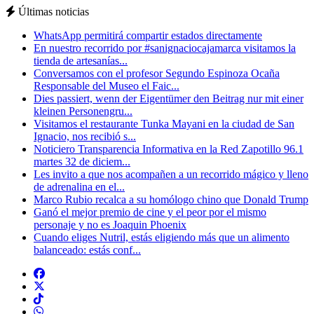
Últimas noticias
WhatsApp permitirá compartir estados directamente
En nuestro recorrido por #sanignaciocajamarca visitamos la
tienda de artesanías...
Conversamos con el profesor Segundo Espinoza Ocaña
Responsable del Museo el Faic...
Dies passiert, wenn der Eigentümer den Beitrag nur mit einer
kleinen Personengru...
Visitamos el restaurante Tunka Mayani en la ciudad de San
Ignacio, nos recibió s...
Noticiero Transparencia Informativa en la Red Zapotillo 96.1
martes 32 de diciem...
Les invito a que nos acompañen a un recorrido mágico y lleno
de adrenalina en el...
Marco Rubio recalca a su homólogo chino que Donald Trump
Ganó el mejor premio de cine y el peor por el mismo
personaje y no es Joaquin Phoenix
Cuando eliges Nutril, estás eligiendo más que un alimento
balanceado: estás conf...