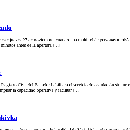
cado
e este jueves 27 de noviembre, cuando una multitud de personas tumbó 
 minutos antes de la apertura […]
e
Registro Civil del Ecuador habilitará el servicio de cedulación sin turn
pliar la capacidad operativa y facilitar […]
ukivka
 que sus fuerzas tomaron la localidad de Vasiukivka, al suroeste de Síve