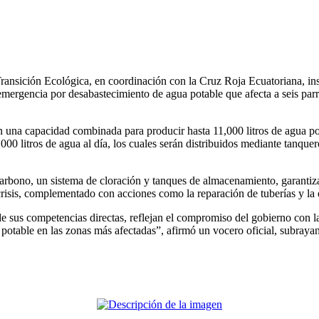
nsición Ecológica, en coordinación con la Cruz Roja Ecuatoriana, instala
emergencia por desabastecimiento de agua potable que afecta a seis par
 una capacidad combinada para producir hasta 11,000 litros de agua pot
00 litros de agua al día, los cuales serán distribuidos mediante tanque
carbono, un sistema de cloración y tanques de almacenamiento, garanti
 crisis, complementado con acciones como la reparación de tuberías y la o
e sus competencias directas, reflejan el compromiso del gobierno con la
potable en las zonas más afectadas”, afirmó un vocero oficial, subrayand