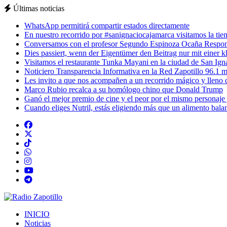
Últimas noticias
WhatsApp permitirá compartir estados directamente
En nuestro recorrido por #sanignaciocajamarca visitamos la tiend
Conversamos con el profesor Segundo Espinoza Ocaña Respons
Dies passiert, wenn der Eigentümer den Beitrag nur mit einer k
Visitamos el restaurante Tunka Mayani en la ciudad de San Ignac
Noticiero Transparencia Informativa en la Red Zapotillo 96.1 m
Les invito a que nos acompañen a un recorrido mágico y lleno de
Marco Rubio recalca a su homólogo chino que Donald Trump
Ganó el mejor premio de cine y el peor por el mismo personaje
Cuando eliges Nutril, estás eligiendo más que un alimento balan
INICIO
Noticias