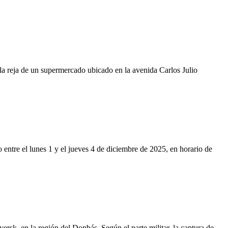
la reja de un supermercado ubicado en la avenida Carlos Julio
o entre el lunes 1 y el jueves 4 de diciembre de 2025, en horario de
rsk, en la región del Donbás. Según el parte militar, la captura de