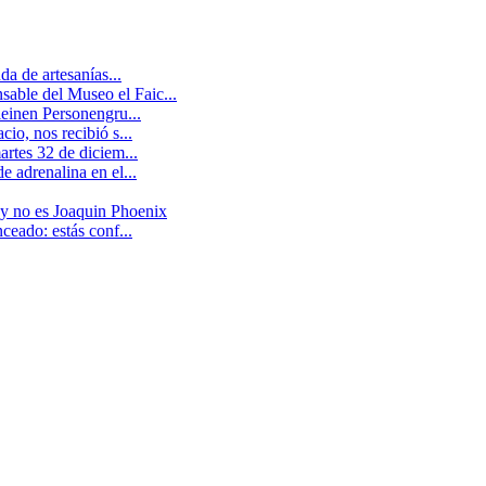
a de artesanías...
able del Museo el Faic...
leinen Personengru...
io, nos recibió s...
artes 32 de diciem...
 adrenalina en el...
 y no es Joaquin Phoenix
ceado: estás conf...