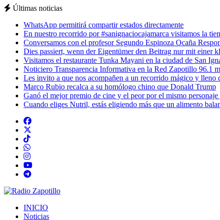
Últimas noticias
WhatsApp permitirá compartir estados directamente
En nuestro recorrido por #sanignaciocajamarca visitamos la tiend
Conversamos con el profesor Segundo Espinoza Ocaña Respons
Dies passiert, wenn der Eigentümer den Beitrag nur mit einer k
Visitamos el restaurante Tunka Mayani en la ciudad de San Ignac
Noticiero Transparencia Informativa en la Red Zapotillo 96.1 m
Les invito a que nos acompañen a un recorrido mágico y lleno de
Marco Rubio recalca a su homólogo chino que Donald Trump
Ganó el mejor premio de cine y el peor por el mismo personaje
Cuando eliges Nutril, estás eligiendo más que un alimento balan
INICIO
Noticias