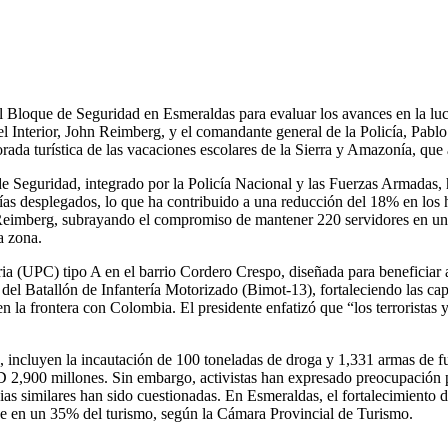
l Bloque de Seguridad en Esmeraldas para evaluar los avances en la luc
l Interior, John Reimberg, y el comandante general de la Policía, Pablo
orada turística de las vacaciones escolares de la Sierra y Amazonía, que 
e Seguridad, integrado por la Policía Nacional y las Fuerzas Armadas,
icías desplegados, lo que ha contribuido a una reducción del 18% en lo
ó Reimberg, subrayando el compromiso de mantener 220 servidores en un 
a zona.
ia (UPC) tipo A en el barrio Cordero Crespo, diseñada para beneficiar 
 del Batallón de Infantería Motorizado (Bimot-13), fortaleciendo las c
 en la frontera con Colombia. El presidente enfatizó que “los terrorista
x, incluyen la incautación de 100 toneladas de droga y 1,331 armas de 
SD 2,900 millones. Sin embargo, activistas han expresado preocupación 
similares han sido cuestionadas. En Esmeraldas, el fortalecimiento del c
de en un 35% del turismo, según la Cámara Provincial de Turismo.