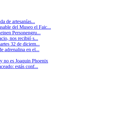
a de artesanías...
able del Museo el Faic...
leinen Personengru...
io, nos recibió s...
artes 32 de diciem...
 adrenalina en el...
 y no es Joaquin Phoenix
ceado: estás conf...