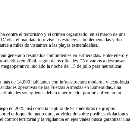
ha contra el terrorismo y el crimen organizado, en el marco de una
 Dávila, el mandatario revisó las estrategias implementadas y dio
atrae a miles de visitantes a las playas esmeraldeñas.
 han generado resultados contundentes en Esmeraldas. Entre enero y
s homicidios en 2024, según datos oficiales. “No vamos a descansar
megaoperativo iniciado la noche del 15 de julio para neutralizar
a más de 14,000 habitantes con infraestructura moderna y tecnología
apacidades operativas de las Fuerzas Armadas en Esmeraldas, una
s y criminales son quienes deben tener miedo, porque enfrentan un
fuego en 2025, así como la captura de 91 miembros de grupos
por el enfoque de mano dura, advirtiendo sobre posibles violaciones
ontrol territorial y la vigilancia en ejes viales busca garantizar una