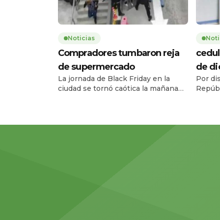
Noticias
Noti
Compradores tumbaron reja
cedul
de supermercado
de d
La jornada de Black Friday en la
Por di
ciudad se tornó caótica la mañana
Repúbl
de este jueves 27 de noviembre,
Registr
cuando una multitud de personas
el ser
tumbó la reja de un supermercado
entre e
ubicado en la avenida Carlos Julio
diciem
Arosemena, en el norte de la ciudad.
08h00 
El hecho ocurrió a las 08h17, 43
escala
minutos antes de la apertura […]
amplia
facilita