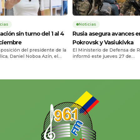
cias
Noticias
ación sin turno del 1 al 4
Rusia asegura avances e
iciembre
Pokrovsk y Vasiukivka
sposición del presidente de la
El Ministerio de Defensa de R
ica, Daniel Noboa Azín, el
informó este jueves 27 de
o Civil del Ecuador habilitará
noviembre que sus fuerzas t
vicio de cedulación sin turno
la localidad de Vasiukivka, al
l lunes 1 y el jueves 4 de
suroeste de Síversk, en la reg
bre de 2025, en horario de
Donbás. Según el parte militar
a 17h00, en 193 agencias a
captura de esta zona permite 
 nacional. La medida busca
tropas rusas amenazar a Síve
r la capacidad operativa y
desde el suroeste y acercar el
r […]
a unos […]