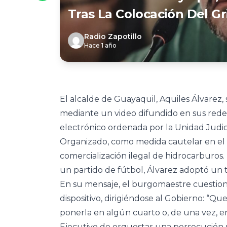
Tras La Colocación Del Gr
Radio Zapotillo
Hace 1 año
El alcalde de Guayaquil, Aquiles Álvarez,
mediante un video difundido en sus redes
electrónico ordenada por la Unidad Judic
Organizado, como medida cautelar en el c
comercialización ilegal de hidrocarburos.
un partido de fútbol, Álvarez adoptó un t
En su mensaje, el burgomaestre cuestion
dispositivo, dirigiéndose al Gobierno: “Q
ponerla en algún cuarto o, de una vez, en
Ejecutivo de orquestar una persecución p