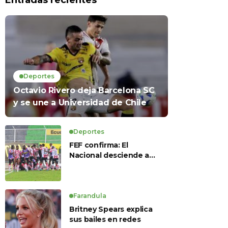
Entradas recientes
Deportes
Octavio Rivero deja Barcelona SC
y se une a Universidad de Chile
Deportes
FEF confirma: El
Nacional desciende a
Serie B, Técnico
Universitario se salva y
solo dos equipos
ascienden para LigaPro
Farandula
2026
Britney Spears explica
sus bailes en redes