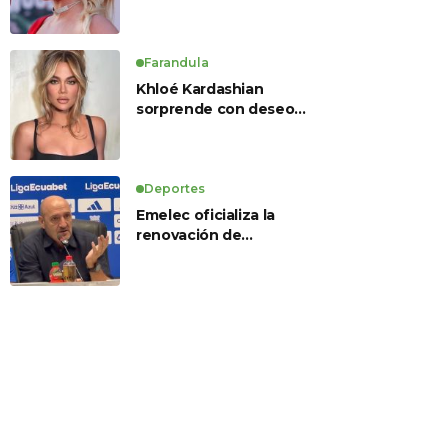
Farandula
Khloé Kardashian
sorprende con deseo
de preservación
corporal y revela sus
tratamientos estéticos
Deportes
Emelec oficializa la
renovación de
Guillermo Duró como
director técnico para
2026