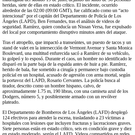
heridas, siete de ellas en estado crítico. El incidente, ocurrido
alrededor de las 02:00 (09:00 GMT), fue calificado como un “acto
intencional” por el capitán del Departamento de Policía de Los
Ángeles (LAPD), Ben Fernandes, tras el análisis de videos de
seguridad. Ramírez, quien conducía un Nissan Versa, fue expulsado
del local por comportamiento disruptivo minutos antes del ataque.
Tras el atropello, que impactó a transeúntes, un puesto de tacos y un
stand de valet en la intersección de Vermont Avenue y Santa Monica
Boulevard, una multitud enfurecida sacó a Ramírez de su vehículo,
lo golpeó y lo esposó. Durante el caos, un hombre no identificado le
disparó en la parte baja de la espalda antes de huir a pie. Ramírez,
herido de bala, fue sometido a cirugía y permanece bajo custodia
policial en un hospital, acusado de agresión con arma mortal, según
la portavoz del LAPD, Rosario Cervantes. La policía busca al
tirador, descrito como un hombre hispano, calvo, de
aproximadamente 1.75 m, 190 libras, con una camiseta azul de los
Dodgers, número 5, y posiblemente armado con un revólver
plateado.
El Departamento de Bomberos de Los Ángeles (LAFD) desplegó
124 efectivos para atender la escena, trasladando a 23 víctimas a
hospitales con lesiones que incluyen fracturas y laceraciones graves.
Siete personas están en estado crítico, seis en condición grave y diez
en estado moderado, según el LAFD. Videos compartidos en redes