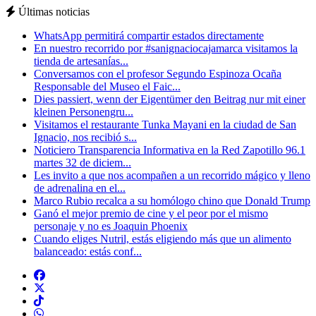
Últimas noticias
WhatsApp permitirá compartir estados directamente
En nuestro recorrido por #sanignaciocajamarca visitamos la
tienda de artesanías...
Conversamos con el profesor Segundo Espinoza Ocaña
Responsable del Museo el Faic...
Dies passiert, wenn der Eigentümer den Beitrag nur mit einer
kleinen Personengru...
Visitamos el restaurante Tunka Mayani en la ciudad de San
Ignacio, nos recibió s...
Noticiero Transparencia Informativa en la Red Zapotillo 96.1
martes 32 de diciem...
Les invito a que nos acompañen a un recorrido mágico y lleno
de adrenalina en el...
Marco Rubio recalca a su homólogo chino que Donald Trump
Ganó el mejor premio de cine y el peor por el mismo
personaje y no es Joaquin Phoenix
Cuando eliges Nutril, estás eligiendo más que un alimento
balanceado: estás conf...