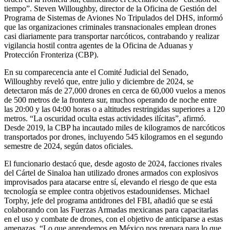
tiempo”. Steven Willoughby, director de la Oficina de Gestión del
Programa de Sistemas de Aviones No Tripulados del DHS, informó
que las organizaciones criminales transnacionales emplean drones
casi diariamente para transportar narcóticos, contrabando y realizar
vigilancia hostil contra agentes de la Oficina de Aduanas y
Protección Fronteriza (CBP).
En su comparecencia ante el Comité Judicial del Senado,
Willoughby reveló que, entre julio y diciembre de 2024, se
detectaron más de 27,000 drones en cerca de 60,000 vuelos a menos
de 500 metros de la frontera sur, muchos operando de noche entre
las 20:00 y las 04:00 horas o a altitudes restringidas superiores a 120
metros. “La oscuridad oculta estas actividades ilícitas”, afirmó.
Desde 2019, la CBP ha incautado miles de kilogramos de narcóticos
transportados por drones, incluyendo 545 kilogramos en el segundo
semestre de 2024, según datos oficiales.
El funcionario destacó que, desde agosto de 2024, facciones rivales
del Cártel de Sinaloa han utilizado drones armados con explosivos
improvisados para atacarse entre sí, elevando el riesgo de que esta
tecnología se emplee contra objetivos estadounidenses. Michael
Torphy, jefe del programa antidrones del FBI, añadió que se está
colaborando con las Fuerzas Armadas mexicanas para capacitarlas
en el uso y combate de drones, con el objetivo de anticiparse a estas
amenazas. “Lo que aprendemos en México nos prepara para lo que