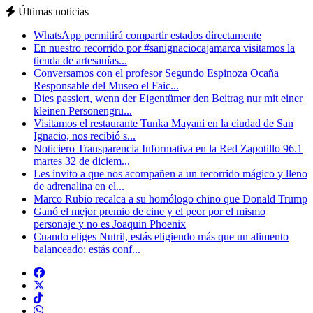
Últimas noticias
WhatsApp permitirá compartir estados directamente
En nuestro recorrido por #sanignaciocajamarca visitamos la
tienda de artesanías...
Conversamos con el profesor Segundo Espinoza Ocaña
Responsable del Museo el Faic...
Dies passiert, wenn der Eigentümer den Beitrag nur mit einer
kleinen Personengru...
Visitamos el restaurante Tunka Mayani en la ciudad de San
Ignacio, nos recibió s...
Noticiero Transparencia Informativa en la Red Zapotillo 96.1
martes 32 de diciem...
Les invito a que nos acompañen a un recorrido mágico y lleno
de adrenalina en el...
Marco Rubio recalca a su homólogo chino que Donald Trump
Ganó el mejor premio de cine y el peor por el mismo
personaje y no es Joaquin Phoenix
Cuando eliges Nutril, estás eligiendo más que un alimento
balanceado: estás conf...