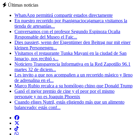
Últimas noticias
WhatsApp permitirá compartir estados directamente
En nuestro recorrido por #sanignaciocajamarca visitamos la
tienda de artesanías...
Conversamos con el profesor Segundo Espinoza Ocaña
Responsable del Museo el Faic...
Dies passiert, wenn der Eigentümer den Beitrag nur mit einer
kleinen Personengru...
Visitamos el restaurante Tunka Mayani en la ciudad de San
Ignacio, nos recibió s...
Noticiero Transparencia Informativa en la Red Zapotillo 96.1
martes 32 de diciem...
Les invito a que nos acompañen a un recorrido mágico y lleno
de adrenalina en el...
Marco Rubio recalca a su homólogo chino que Donald Trump
Ganó el mejor premio de cine y el peor por el mismo
personaje y no es Joaquin Phoenix
Cuando eliges Nutril, estás eligiendo más que un alimento
balanceado: estás conf...