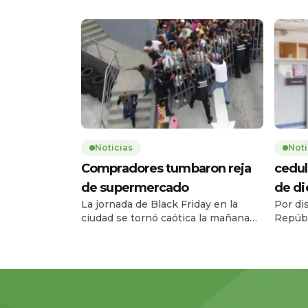
Noticias
Noti
Compradores tumbaron reja
cedul
de supermercado
de d
La jornada de Black Friday en la
Por di
ciudad se tornó caótica la mañana
Repúbl
de este jueves 27 de noviembre,
Registr
cuando una multitud de personas
el ser
tumbó la reja de un supermercado
entre e
ubicado en la avenida Carlos Julio
diciem
Arosemena, en el norte de la ciudad.
08h00 
El hecho ocurrió a las 08h17, 43
escala