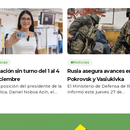
cias
Noticias
ación sin turno del 1 al 4
Rusia asegura avances e
iciembre
Pokrovsk y Vasiukivka
sposición del presidente de la
El Ministerio de Defensa de R
ica, Daniel Noboa Azín, el
informó este jueves 27 de
o Civil del Ecuador habilitará
noviembre que sus fuerzas t
vicio de cedulación sin turno
la localidad de Vasiukivka, al
l lunes 1 y el jueves 4 de
suroeste de Síversk, en la reg
bre de 2025, en horario de
Donbás. Según el parte militar
a 17h00, en 193 agencias a
captura de esta zona permite 
 nacional. La medida busca
tropas rusas amenazar a Síve