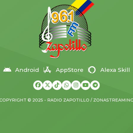
r la capacidad operativa y
desde el suroeste y acercar el
r […]
a unos […]
Android
AppStore
Alexa Skill
COPYRIGHT © 2025 - RADIO ZAPOTILLO / ZONASTREAMIN