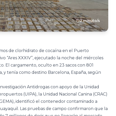
2 minuto/s
mos de clorhidrato de cocaína en el Puerto
vo “Ares XXXIV”, ejecutado la noche del miércoles
o. El cargamento, oculto en 23 sacos con 801
, y tenía como destino Barcelona, España, según
e Investigación Antidrogas con apoyo de la Unidad
eropuertos (UIPA), la Unidad Nacional Canina (CRAC)
 (GEMA), identificó el contenedor contaminado a
uayaquil. Las pruebas de campo confirmaron que la
 de 7 millones de dosis que no llegarán al mercado