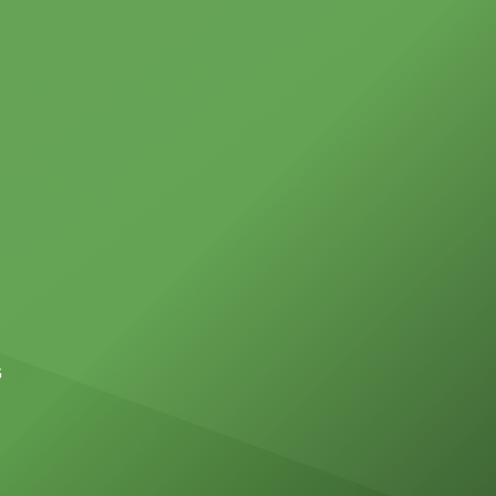
 frente
crítica, señaló, ha sido frenar la
importación de insulina en medio de
una crisis nacional por […]
G