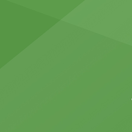
minutos antes de la apertura […]
amplia
facilita