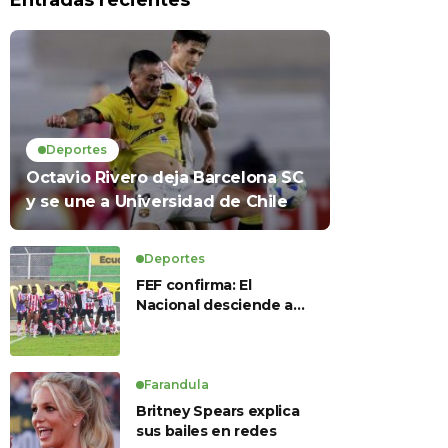
Entradas recientes
Deportes
Octavio Rivero deja Barcelona SC
y se une a Universidad de Chile
Deportes
FEF confirma: El
Nacional desciende a
Serie B, Técnico
Universitario se salva y
solo dos equipos
ascienden para LigaPro
Farandula
2026
Britney Spears explica
sus bailes en redes