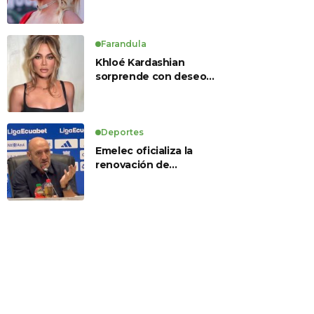
Farandula
Khloé Kardashian
sorprende con deseo
de preservación
corporal y revela sus
tratamientos estéticos
Deportes
Emelec oficializa la
renovación de
Guillermo Duró como
director técnico para
2026