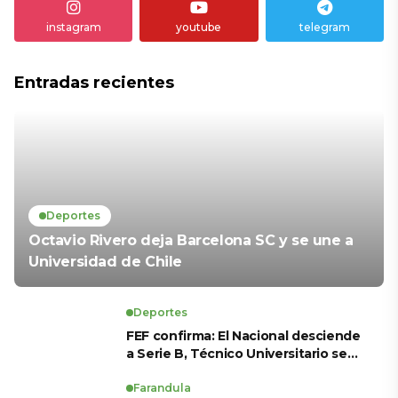
instagram
youtube
telegram
Entradas recientes
Deportes
Octavio Rivero deja Barcelona SC y se une a
Universidad de Chile
Deportes
FEF confirma: El Nacional desciende
a Serie B, Técnico Universitario se
salva y solo dos equipos ascienden
para LigaPro 2026
Farandula