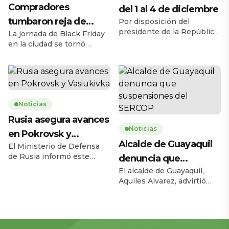
Compradores
del 1 al 4 de diciembre
tumbaron reja de
Por disposición del
presidente de la República,
La jornada de Black Friday
supermercado
Daniel Noboa Azín, el
en la ciudad se tornó
Registro Civil del Ecuador
caótica la mañana de este
habilitará el servicio de
jueves 27 de noviembre,
cedulación sin turno entre
cuando una multitud de
el lunes 1 y el jueves 4 de
personas tumbó la reja de
diciembre de 2025, en
un supermercado ubicado
horario de 08h00 a 17h00,
Noticias
en la avenida Carlos Julio
en 193 agencias a escala
Arosemena, en el norte de
Rusia asegura avances
nacional. La medida busca
la ciudad. El hecho ocurrió
Noticias
en Pokrovsk y
ampliar la capacidad
a las 08h17, 43 minutos
Alcalde de Guayaquil
operativa y facilitar […]
antes de la apertura […]
El Ministerio de Defensa
Vasiukivka
de Rusia informó este
denuncia que
jueves 27 de noviembre
El alcalde de Guayaquil,
suspensiones del
que sus fuerzas tomaron la
Aquiles Alvarez, advirtió
SERCOP
localidad de Vasiukivka, al
este miércoles sobre las
suroeste de Síversk, en la
consecuencias de las
región del Donbás. Según
recientes suspensiones de
el parte militar, la captura
procesos del Servicio
de esta zona permite a las