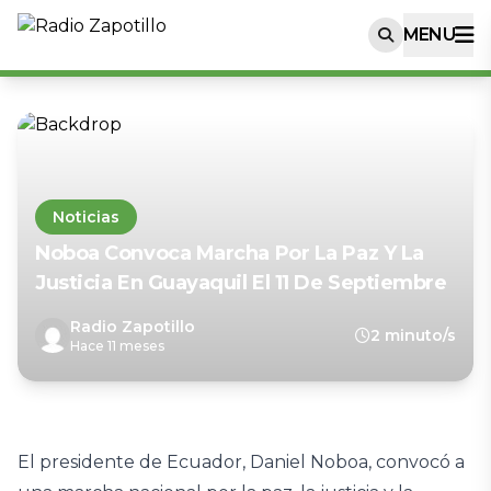
MENU
Noticias
Noboa Convoca Marcha Por La Paz Y La
Justicia En Guayaquil El 11 De Septiembre
Radio Zapotillo
2 minuto/s
Hace 11 meses
El presidente de Ecuador, Daniel Noboa, convocó a