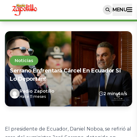
MENU
Noticias
Serrano Enfrentará Cárcel En Ecuador Si
Lo Deportan!
Radio Zapotillo
2 minuto/s
Hace 11 meses
El presidente de Ecuador, Daniel Noboa, se refirió al