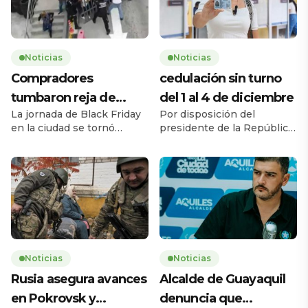
Noticias
Noticias
Compradores
cedulación sin turno
tumbaron reja de
del 1 al 4 de diciembre
La jornada de Black Friday
Por disposición del
supermercado
en la ciudad se tornó
presidente de la República,
caótica la mañana de este
Daniel Noboa Azín, el
jueves 27 de noviembre,
Registro Civil del Ecuador
cuando una multitud de
habilitará el servicio de
personas tumbó la reja de
cedulación sin turno entre
un supermercado ubicado
el lunes 1 y el jueves 4 de
en la avenida Carlos Julio
diciembre de 2025, en
Arosemena, en el norte de
horario de 08h00 a 17h00,
la ciudad. El hecho ocurrió
en 193 agencias a escala
a las 08h17, 43 minutos
nacional. La medida busca
Noticias
Noticias
antes de la apertura […]
ampliar la capacidad
Rusia asegura avances
Alcalde de Guayaquil
operativa y facilitar […]
en Pokrovsk y
denuncia que