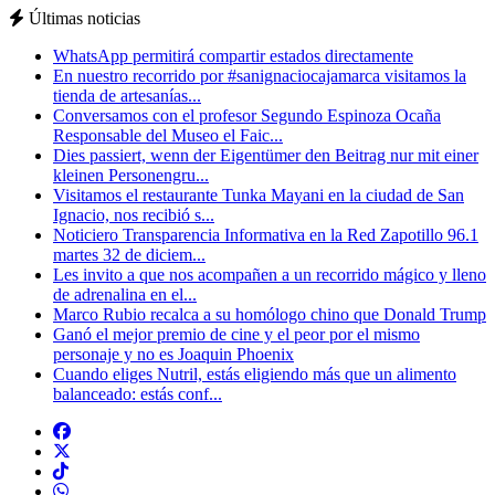
Últimas noticias
WhatsApp permitirá compartir estados directamente
En nuestro recorrido por #sanignaciocajamarca visitamos la
tienda de artesanías...
Conversamos con el profesor Segundo Espinoza Ocaña
Responsable del Museo el Faic...
Dies passiert, wenn der Eigentümer den Beitrag nur mit einer
kleinen Personengru...
Visitamos el restaurante Tunka Mayani en la ciudad de San
Ignacio, nos recibió s...
Noticiero Transparencia Informativa en la Red Zapotillo 96.1
martes 32 de diciem...
Les invito a que nos acompañen a un recorrido mágico y lleno
de adrenalina en el...
Marco Rubio recalca a su homólogo chino que Donald Trump
Ganó el mejor premio de cine y el peor por el mismo
personaje y no es Joaquin Phoenix
Cuando eliges Nutril, estás eligiendo más que un alimento
balanceado: estás conf...