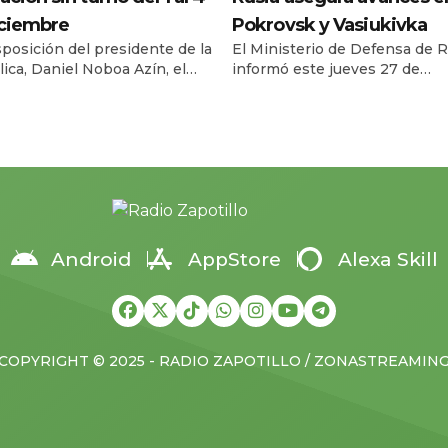
iciembre
Pokrovsk y Vasiukivka
sposición del presidente de la
El Ministerio de Defensa de R
ica, Daniel Noboa Azín, el
informó este jueves 27 de
o Civil del Ecuador habilitará
noviembre que sus fuerzas t
vicio de cedulación sin turno
la localidad de Vasiukivka, al
l lunes 1 y el jueves 4 de
suroeste de Síversk, en la reg
bre de 2025, en horario de
Donbás. Según el parte militar
a 17h00, en 193 agencias a
captura de esta zona permite 
 nacional. La medida busca
tropas rusas amenazar a Síve
r la capacidad operativa y
desde el suroeste y acercar el
r […]
a unos […]
Android
AppStore
Alexa Skill
COPYRIGHT © 2025 - RADIO ZAPOTILLO / ZONASTREAMIN