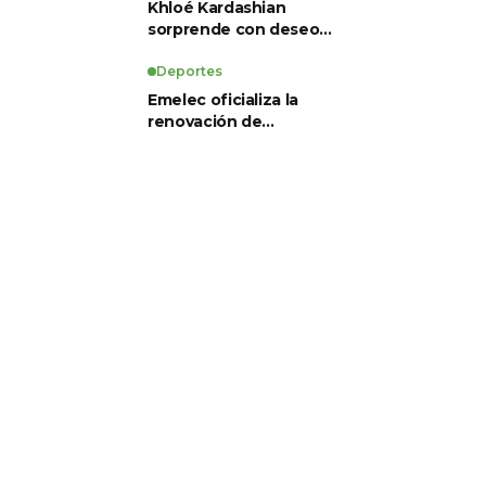
Khloé Kardashian
sorprende con deseo
de preservación
corporal y revela sus
Deportes
tratamientos estéticos
Emelec oficializa la
renovación de
Guillermo Duró como
director técnico para
2026