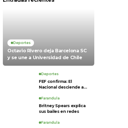
Entradas recientes
Deportes
Octavio Rivero deja Barcelona SC
y se une a Universidad de Chile
Deportes
FEF confirma: El
Nacional desciende a
Serie B, Técnico
Universitario se salva y
Farandula
solo dos equipos
Britney Spears explica
ascienden para LigaPro
sus bailes en redes
2026
Farandula