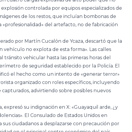
 explosión controlada por equipos especializados de
imágenes de los restos, que incluían bombonas de
«profesionalidad» del artefacto, no de fabricación
erado por Martín Cucalón de Ycaza, descartó que la
n vehículo no explota de esta forma». Las calles
 tránsito vehicular hasta las primeras horas del
rímetro de seguridad establecido por la Policía. El
lificó el hecho como un intento de «generar terror»
orista organizado con roles específicos, incluyendo
e capturados, advirtiendo sobre posibles nuevos
, expresó su indignación en X: «Guayaquil arde, ¿y
dolencias». El Consulado de Estados Unidos en
 sus ciudadanos a desplazarse con precaución por
ridad en el principal centro económico del país.