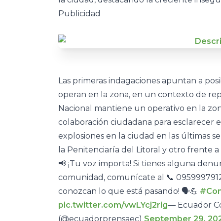
Publicidad
Las primeras indagaciones apuntan a pos
operan en la zona, en un contexto de rep
Nacional mantiene un operativo en la zona
colaboración ciudadana para esclarecer el
explosiones en la ciudad en las últimas
la Penitenciaría del Litoral y otro frente a
📢 ¡Tu voz importa! Si tienes alguna den
comunidad, comunícate al 📞 0959997912.
conozcan lo que está pasando! 🗣️💪
#Com
pic.twitter.com/vwLYcj2rig
— Ecuador Co
(@ecuadorprensaec)
September 29, 20