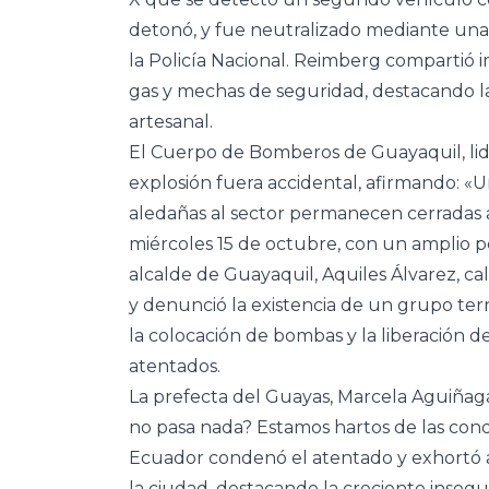
detonó, y fue neutralizado mediante una
la Policía Nacional. Reimberg compartió 
gas y mechas de seguridad, destacando la 
artesanal.
El Cuerpo de Bomberos de Guayaquil, lid
explosión fuera accidental, afirmando: «U
aledañas al sector permanecen cerradas al
miércoles 15 de octubre, con un amplio pe
alcalde de Guayaquil, Aquiles Álvarez, ca
y denunció la existencia de un grupo terr
la colocación de bombas y la liberación d
atentados.
La prefecta del Guayas, Marcela Aguiñaga
no pasa nada? Estamos hartos de las con
Ecuador condenó el atentado y exhortó a
la ciudad, destacando la creciente insegu