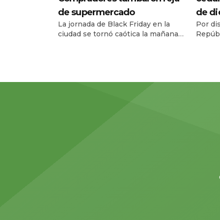
de supermercado
de d
La jornada de Black Friday en la
Por di
ciudad se tornó caótica la mañana
Repúbl
de este jueves 27 de noviembre,
Registr
cuando una multitud de personas
el ser
tumbó la reja de un supermercado
entre e
ubicado en la avenida Carlos Julio
diciem
Arosemena, en el norte de la ciudad.
08h00 
El hecho ocurrió a las 08h17, 43
escala
minutos antes de la apertura […]
amplia
facilita