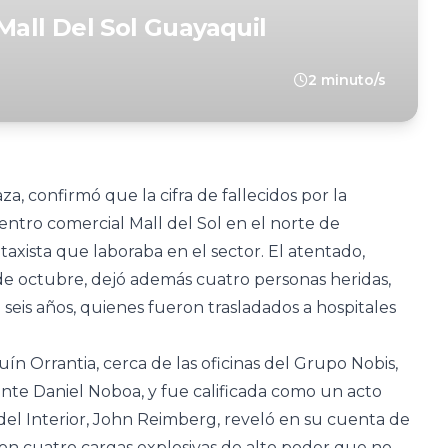
all Del Sol Guayaquil
2 minuto/s
, confirmó que la cifra de fallecidos por la
ntro comercial Mall del Sol en el norte de
axista que laboraba en el sector. El atentado,
4 de octubre, dejó además cuatro personas heridas,
 seis años, quienes fueron trasladados a hospitales
ín Orrantia, cerca de las oficinas del Grupo Nobis,
ente Daniel Noboa, y fue calificada como un acto
o del Interior, John Reimberg, reveló en su cuenta de
n cuatro cargas explosivas de alto poder que no