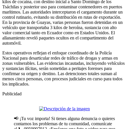
kilos de cocaína, con destino inicial a Santo Domingo de los
Tsáchilas y posterior uso para contaminar contenedores en puertos
marítimos. Las autoridades interceptaron el cargamento durante un
control rutinario, evitando su distribución en rutas de exportación.
En la provincia de Guayas, varias personas fueron detenidas en un
vehículo que transportaba 3 kilos de heroína, sustancia con alto
valor comercial tanto en Ecuador como en Estados Unidos. El
allanamiento reveló paquetes ocultos en el compartimento del
automóvil.
Estos operativos reflejan el enfoque coordinado de la Policía
Nacional para desarticular redes de tráfico de drogas y armas en
zonas vulnerables. Las evidencias incautadas, incluyendo vehículos
y sustancias ilícitas, serán sometidas a peritajes forenses para
confirmar su origen y destino. Las detenciones totales suman al
menos cinco personas, con procesos judiciales en curso para todos
los implicados.
Publicidad
📢 ¡Tu voz importa! Si tienes alguna denuncia o quieres
contarnos los problemas de tu comunidad, comunícate
al 📞 0959997912. ¡Envíanos una foto o video para que