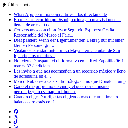
Últimas noticias
WhatsApp permitirá compartir estados directamente
En nuestro recorrido por #sanignaciocajamarca visitamos la
tienda de artesanías...
Conversamos con el profesor Segundo Espinoza Ocaña
Responsable del Museo el Faic...
Dies passiert, wenn der Eigentümer den Beitrag nur mit einer
kleinen Personengru...
Visitamos el restaurante Tunka Mayani en la ciudad de San
Ignacio, nos recibió s...
Noticiero Transparencia Informativa en la Red Zapotillo 96.1
martes 32 de diciem...
Les invito a que nos acompañen a un recorrido mágico y lleno
de adrenalina en el...
Marco Rubio recalca a su homólogo chino que Donald Trump
Ganó el mejor premio de cine y el peor por el mismo
personaje y no es Joaquin Phoenix
Cuando eliges Nutril, estás eligiendo más que un alimento
balanceado: estás conf...