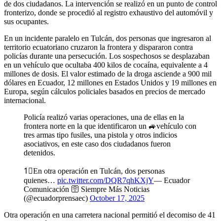
de dos ciudadanos. La intervención se realizó en un punto de control
fronterizo, donde se procedió al registro exhaustivo del automóvil y
sus ocupantes.
En un incidente paralelo en Tulcán, dos personas que ingresaron al
territorio ecuatoriano cruzaron la frontera y dispararon contra
policías durante una persecución. Los sospechosos se desplazaban
en un vehículo que ocultaba 400 kilos de cocaína, equivalente a 4
millones de dosis. El valor estimado de la droga asciende a 900 mil
dólares en Ecuador, 12 millones en Estados Unidos y 19 millones en
Europa, según cálculos policiales basados en precios de mercado
internacional.
Policía realizó varias operaciones, una de ellas en la
frontera norte en la que identificaron un 🚙vehículo con
tres armas tipo fusiles, una pistola y otros indicios
asociativos, en este caso dos ciudadanos fueron
detenidos.
1⃣En otra operación en Tulcán, dos personas
quienes…
pic.twitter.com/DQR7qhKXjY
— Ecuador
Comunicación 🛜 Siempre Más Noticias
(@ecuadorprensaec)
October 17, 2025
Otra operación en una carretera nacional permitió el decomiso de 41