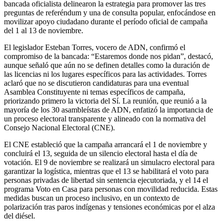
bancada oficialista delinearon la estrategia para promover las tres
preguntas de referéndum y una de consulta popular, enfocándose en
movilizar apoyo ciudadano durante el período oficial de campaña
del 1 al 13 de noviembre.
El legislador Esteban Torres, vocero de ADN, confirmó el
compromiso de la bancada: “Estaremos donde nos pidan”, destacó,
aunque señaló que aún no se definen detalles como la duración de
las licencias ni los lugares específicos para las actividades. Torres
aclaró que no se discutieron candidaturas para una eventual
Asamblea Constituyente ni temas específicos de campaña,
priorizando primero la victoria del Sí. La reunión, que reunió a la
mayoría de los 30 asambleístas de ADN, enfatizó la importancia de
un proceso electoral transparente y alineado con la normativa del
Consejo Nacional Electoral (CNE).
El CNE estableció que la campaña arrancará el 1 de noviembre y
concluirá el 13, seguida de un silencio electoral hasta el día de
votación. El 9 de noviembre se realizará un simulacro electoral para
garantizar la logística, mientras que el 13 se habilitará el voto para
personas privadas de libertad sin sentencia ejecutoriada, y el 14 el
programa Voto en Casa para personas con movilidad reducida. Estas
medidas buscan un proceso inclusivo, en un contexto de
polarización tras paros indígenas y tensiones económicas por el alza
del diésel.