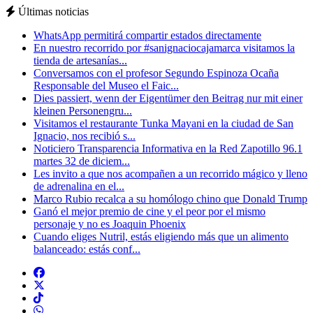
Últimas noticias
WhatsApp permitirá compartir estados directamente
En nuestro recorrido por #sanignaciocajamarca visitamos la
tienda de artesanías...
Conversamos con el profesor Segundo Espinoza Ocaña
Responsable del Museo el Faic...
Dies passiert, wenn der Eigentümer den Beitrag nur mit einer
kleinen Personengru...
Visitamos el restaurante Tunka Mayani en la ciudad de San
Ignacio, nos recibió s...
Noticiero Transparencia Informativa en la Red Zapotillo 96.1
martes 32 de diciem...
Les invito a que nos acompañen a un recorrido mágico y lleno
de adrenalina en el...
Marco Rubio recalca a su homólogo chino que Donald Trump
Ganó el mejor premio de cine y el peor por el mismo
personaje y no es Joaquin Phoenix
Cuando eliges Nutril, estás eligiendo más que un alimento
balanceado: estás conf...