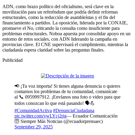
ADN, como brazo político del oficialismo, será clave en la
movilización para un referéndum que podría definir reformas
estructurales, como la reducción de asambleístas y el fin del
financiamiento a partidos. La oposición, liderada por la CONAIE,
promueve el No, criticando la consulta como insuficiente para
problemas estructurales. Noboa apuesta por consolidar apoyo en un
entorno de retos sociales, con ADN liderando la campaña en
provincias clave. El CNE supervisará el cumplimiento, mientras la
ciudadanía espera claridad sobre las preguntas finales.
Publicidad
📢 ¡Tu voz importa! Si tienes alguna denuncia o quieres
contarnos los problemas de tu comunidad, comunícate
al 📞 0959997912. ¡Envíanos una foto o video para que
todos conozcan lo que está pasando! 🗣️💪
#ComunidadActiva
#DenunciaCiudadana
pic.twitter.com/vwLYcj2rig
— Ecuador Comunicación
🛜 Siempre Más Noticias (@ecuadorprensaec)
September 29, 2025