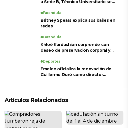
a Serie B, Técnico Universitario se
salva y solo dos equipos ascienden
para LigaPro 2026
Farandula
Britney Spears explica sus bailes en
redes
Farandula
Khloé Kardashian sorprende con
deseo de preservación corporal y
revela sus tratamientos estéticos
Deportes
Emelec oficializa la renovación de
Guillermo Duró como director
técnico para 2026
Artículos Relacionados