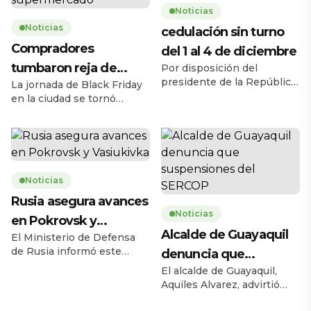
Noticias
Noticias
cedulación sin turno
Compradores
del 1 al 4 de diciembre
tumbaron reja de
Por disposición del
presidente de la República,
La jornada de Black Friday
supermercado
Daniel Noboa Azín, el
en la ciudad se tornó
Registro Civil del Ecuador
caótica la mañana de este
habilitará el servicio de
jueves 27 de noviembre,
cedulación sin turno entre
cuando una multitud de
el lunes 1 y el jueves 4 de
personas tumbó la reja de
diciembre de 2025, en
un supermercado ubicado
horario de 08h00 a 17h00,
Noticias
en la avenida Carlos Julio
en 193 agencias a escala
Arosemena, en el norte de
Rusia asegura avances
nacional. La medida busca
la ciudad. El hecho ocurrió
Noticias
en Pokrovsk y
ampliar la capacidad
a las 08h17, 43 minutos
Alcalde de Guayaquil
operativa y facilitar […]
antes de la apertura […]
El Ministerio de Defensa
Vasiukivka
de Rusia informó este
denuncia que
jueves 27 de noviembre
El alcalde de Guayaquil,
suspensiones del
que sus fuerzas tomaron la
Aquiles Alvarez, advirtió
SERCOP
localidad de Vasiukivka, al
este miércoles sobre las
suroeste de Síversk, en la