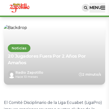
MENU
Noticias
20 Jugadores Fuera Por 2 Años Por
Amaños
Radio Zapotillo
2 minuto/s
Hace 10 meses
El Comité Disciplinario de la Liga Ecuabet (LigaPro)