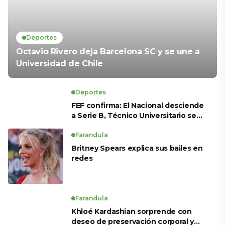
Deportes
Octavio Rivero deja Barcelona SC y se une a
Universidad de Chile
Deportes
FEF confirma: El Nacional desciende
a Serie B, Técnico Universitario se
salva y solo dos equipos ascienden
para LigaPro 2026
Farandula
Britney Spears explica sus bailes en
redes
Farandula
Khloé Kardashian sorprende con
deseo de preservación corporal y