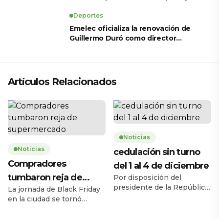
revela sus tratamientos estéticos
Deportes
Emelec oficializa la renovación de
Guillermo Duró como director
técnico para 2026
Artículos Relacionados
Noticias
Noticias
cedulación sin turno
Compradores
del 1 al 4 de diciembre
tumbaron reja de
Por disposición del
presidente de la República,
La jornada de Black Friday
supermercado
Daniel Noboa Azín, el
en la ciudad se tornó
Registro Civil del Ecuador
caótica la mañana de este
habilitará el servicio de
jueves 27 de noviembre,