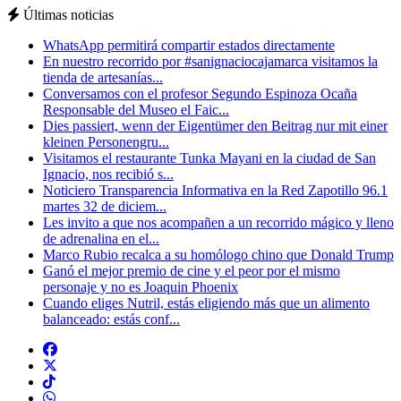
Últimas noticias
WhatsApp permitirá compartir estados directamente
En nuestro recorrido por #sanignaciocajamarca visitamos la
tienda de artesanías...
Conversamos con el profesor Segundo Espinoza Ocaña
Responsable del Museo el Faic...
Dies passiert, wenn der Eigentümer den Beitrag nur mit einer
kleinen Personengru...
Visitamos el restaurante Tunka Mayani en la ciudad de San
Ignacio, nos recibió s...
Noticiero Transparencia Informativa en la Red Zapotillo 96.1
martes 32 de diciem...
Les invito a que nos acompañen a un recorrido mágico y lleno
de adrenalina en el...
Marco Rubio recalca a su homólogo chino que Donald Trump
Ganó el mejor premio de cine y el peor por el mismo
personaje y no es Joaquin Phoenix
Cuando eliges Nutril, estás eligiendo más que un alimento
balanceado: estás conf...