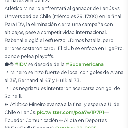
remates vs 8 de IDV.
Atlético Mineiro enfrentará al ganador de Lanús vs
Universidad de Chile (miércoles 29, 17:00) en la final.
Para IDV, la eliminación cierra una campaña con
altibajos, pese a competitividad internacional.
Rabanal elogió el esfuerzo: «Dimos batalla, pero
errores costaron caro». El club se enfoca en LigaPro,
donde pelea playoffs.
⚫️🔵
#IDV
se despide de la
#Sudamericana
📌 Mineiro se hizo fuerte de local con goles de Arana
al 36’, Bernand al 43’ y Hulk al 73’.
📌 Los negriazules intentaron acercarse con gol de
Spinelli.
⏩️ Atlético Mineiro avanza a la final y espera a U. de
Chile o Lanús.
pic.twitter.com/poa7w1P7P1
—
Ecuador Comunicación ❇️ Al día en Deportes