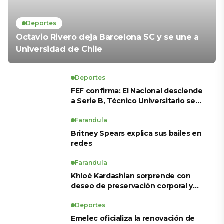
Deportes
Octavio Rivero deja Barcelona SC y se une a
Universidad de Chile
Deportes
FEF confirma: El Nacional desciende
a Serie B, Técnico Universitario se
salva y solo dos equipos ascienden
para LigaPro 2026
Farandula
Britney Spears explica sus bailes en
redes
Farandula
Khloé Kardashian sorprende con
deseo de preservación corporal y
revela sus tratamientos estéticos
Deportes
Emelec oficializa la renovación de