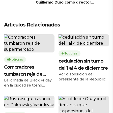
Guillermo Duró como director
técnico para 2026
Artículos Relacionados
Noticias
Noticias
cedulación sin turno
Compradores
del 1 al 4 de diciembre
tumbaron reja de
Por disposición del
presidente de la República,
La jornada de Black Friday
supermercado
Daniel Noboa Azín, el
en la ciudad se tornó
Registro Civil del Ecuador
caótica la mañana de este
habilitará el servicio de
jueves 27 de noviembre,
cedulación sin turno entre
cuando una multitud de
el lunes 1 y el jueves 4 de
personas tumbó la reja de
diciembre de 2025, en
un supermercado ubicado