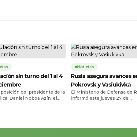
cias
Noticias
ación sin turno del 1 al 4
Rusia asegura avances e
iciembre
Pokrovsk y Vasiukivka
sposición del presidente de la
El Ministerio de Defensa de R
ica, Daniel Noboa Azín, el
informó este jueves 27 de
o Civil del Ecuador habilitará
noviembre que sus fuerzas t
vicio de cedulación sin turno
la localidad de Vasiukivka, al
l lunes 1 y el jueves 4 de
suroeste de Síversk, en la reg
bre de 2025, en horario de
Donbás. Según el parte militar
a 17h00, en 193 agencias a
captura de esta zona permite 
 nacional. La medida busca
tropas rusas amenazar a Síve