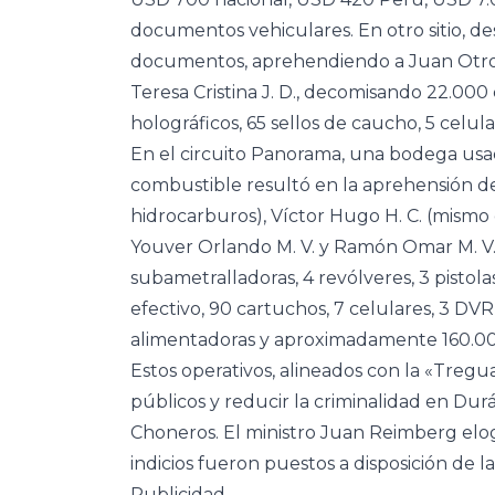
documentos vehiculares. En otro sitio, de
documentos, aprehendiendo a Juan Otro P.
Teresa Cristina J. D., decomisando 22.000 
holográficos, 65 sellos de caucho, 5 celula
En el circuito Panorama, una bodega usad
combustible resultó en la aprehensión de
hidrocarburos), Víctor Hugo H. C. (mismo d
Youver Orlando M. V. y Ramón Omar M. V. 
subametralladoras, 4 revólveres, 3 pistola
efectivo, 90 cartuchos, 7 celulares, 3 DVR,
alimentadoras y aproximadamente 160.000
Estos operativos, alineados con la «Treg
públicos y reducir la criminalidad en Dur
Choneros. El ministro Juan Reimberg elogió
indicios fueron puestos a disposición de la 
Publicidad