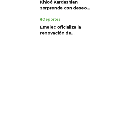
Khloé Kardashian
sorprende con deseo
de preservación
corporal y revela sus
Deportes
tratamientos estéticos
Emelec oficializa la
renovación de
Guillermo Duró como
director técnico para
2026