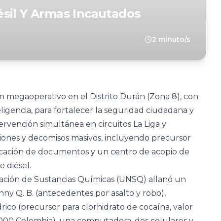
sil Y Armas Incautados
2 minuto/s
n megaoperativo en el Distrito Durán (Zona 8), con
eligencia, para fortalecer la seguridad ciudadana y
tervención simultánea en circuitos La Liga y
ones y decomisos masivos, incluyendo precursor
ificación de documentos y un centro de acopio de
 diésel.
igación de Sustancias Químicas (UNSQ) allanó un
y Q. B. (antecedentes por asalto y robo),
rico (precursor para clorhidrato de cocaína, valor
000 Colombia), una computadora, dos celulares y