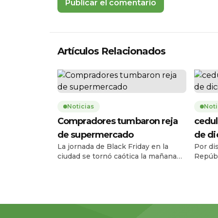
Artículos Relacionados
Noticias
Noti
Compradores tumbaron reja
cedul
de supermercado
de d
La jornada de Black Friday en la
Por di
ciudad se tornó caótica la mañana
Repúbl
de este jueves 27 de noviembre,
Registr
cuando una multitud de personas
el ser
tumbó la reja de un supermercado
entre e
ubicado en la avenida Carlos Julio
diciem
Arosemena, en el norte de la ciudad.
08h00 
El hecho ocurrió a las 08h17, 43
escala