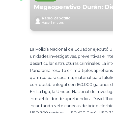
Megaoperativo Durán: Dié
Radio Zapotillo
Hace 9 meses
La Policía Nacional de Ecuador ejecutó u
unidades investigativas, preventivas e int
desarticular estructuras criminales. La in
Panorama resultó en múltiples aprehensi
químico para cocaína, material para fals
combustible ilegal con 160.000 galones de
En La Liga, la Unidad Nacional de Invest
inmueble donde aprehendió a David Jhonn
incautando siete canecas de ácido clorhíd
USD 700 nacional, USD 420 Perú, USD 7.