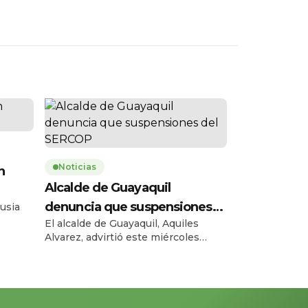
Noticias
n
Alcalde de Guayaquil
denuncia que suspensiones
usia
El alcalde de Guayaquil, Aquiles
del SERCOP
omaron
Alvarez, advirtió este miércoles
sobre las consecuencias de las
ión del
recientes suspensiones de
, la
procesos del Servicio Nacional de
a las
Contratación Pública (SERCOP), que
rsk
según dijo afectan directamente a la