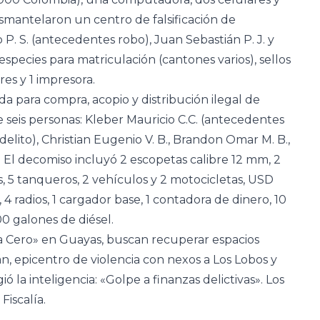
smantelaron un centro de falsificación de
 S. (antecedentes robo), Juan Sebastián P. J. y
especies para matriculación (cantones varios), sellos
res y 1 impresora.
a para compra, acopio y distribución ilegal de
 seis personas: Kleber Mauricio C.C. (antecedentes
elito), Christian Eugenio V. B., Brandon Omar M. B.,
El decomiso incluyó 2 escopetas calibre 12 mm, 2
s, 5 tanqueros, 2 vehículos y 2 motocicletas, USD
 4 radios, 1 cargador base, 1 contadora de dinero, 10
 galones de diésel.
ua Cero» en Guayas, buscan recuperar espacios
án, epicentro de violencia con nexos a Los Lobos y
 la inteligencia: «Golpe a finanzas delictivas». Los
Fiscalía.