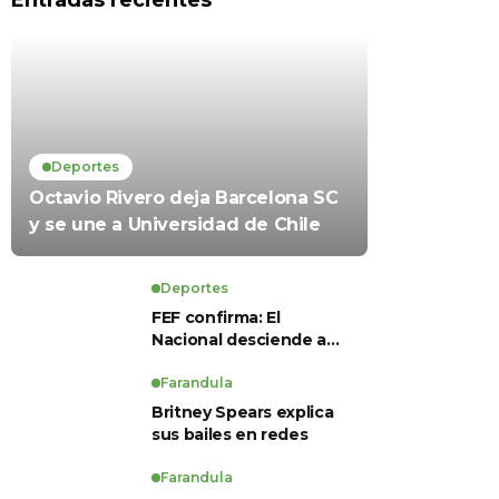
Entradas recientes
Deportes
Octavio Rivero deja Barcelona SC
y se une a Universidad de Chile
Deportes
FEF confirma: El
Nacional desciende a
Serie B, Técnico
Universitario se salva y
Farandula
solo dos equipos
Britney Spears explica
ascienden para LigaPro
sus bailes en redes
2026
Farandula