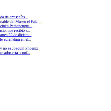
a de artesanías...
able del Museo el Faic...
leinen Personengru...
io, nos recibió s...
artes 32 de diciem...
 adrenalina en el...
 y no es Joaquin Phoenix
ceado: estás conf...