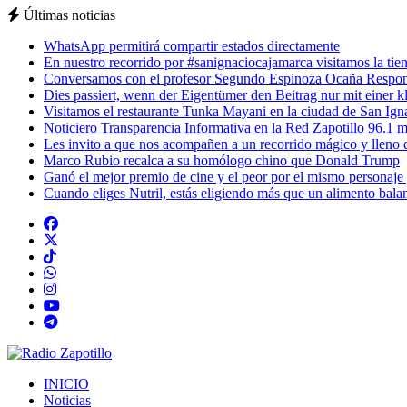
Últimas noticias
WhatsApp permitirá compartir estados directamente
En nuestro recorrido por #sanignaciocajamarca visitamos la tiend
Conversamos con el profesor Segundo Espinoza Ocaña Respons
Dies passiert, wenn der Eigentümer den Beitrag nur mit einer k
Visitamos el restaurante Tunka Mayani en la ciudad de San Ignac
Noticiero Transparencia Informativa en la Red Zapotillo 96.1 m
Les invito a que nos acompañen a un recorrido mágico y lleno de
Marco Rubio recalca a su homólogo chino que Donald Trump
Ganó el mejor premio de cine y el peor por el mismo personaje
Cuando eliges Nutril, estás eligiendo más que un alimento balan
INICIO
Noticias