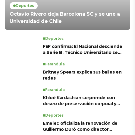
Deportes
Octavio Rivero deja Barcelona SC y se une a
Universidad de Chile
Deportes
FEF confirma: El Nacional desciende
a Serie B, Técnico Universitario se
salva y solo dos equipos ascienden
para LigaPro 2026
Farandula
Britney Spears explica sus bailes en
redes
Farandula
Khloé Kardashian sorprende con
deseo de preservación corporal y
revela sus tratamientos estéticos
Deportes
Emelec oficializa la renovación de
Guillermo Duró como director