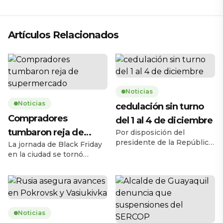
técnico para 2026
Artículos Relacionados
Noticias
Noticias
cedulación sin turno
Compradores
del 1 al 4 de diciembre
tumbaron reja de
Por disposición del
presidente de la República,
La jornada de Black Friday
supermercado
Daniel Noboa Azín, el
en la ciudad se tornó
Registro Civil del Ecuador
caótica la mañana de este
habilitará el servicio de
jueves 27 de noviembre,
cedulación sin turno entre
cuando una multitud de
el lunes 1 y el jueves 4 de
personas tumbó la reja de
diciembre de 2025, en
un supermercado ubicado
horario de 08h00 a 17h00,
Noticias
en la avenida Carlos Julio
en 193 agencias a escala