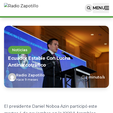
MENU
Noticias
Ecuador Estable Con Lucha
Antinarcotráfico
Radio Zapotillo
2 minuto/s
Hace 9 meses
El presidente Daniel Noboa Azin participó este