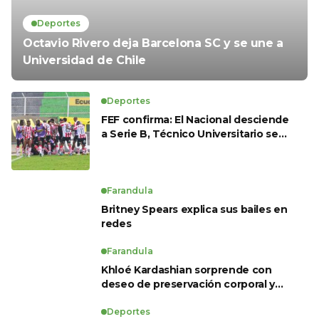
Deportes
Octavio Rivero deja Barcelona SC y se une a
Universidad de Chile
Deportes
FEF confirma: El Nacional desciende
a Serie B, Técnico Universitario se
salva y solo dos equipos ascienden
para LigaPro 2026
Farandula
Britney Spears explica sus bailes en
redes
Farandula
Khloé Kardashian sorprende con
deseo de preservación corporal y
revela sus tratamientos estéticos
Deportes