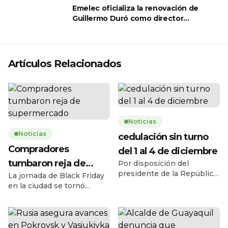
Emelec oficializa la renovación de
Guillermo Duró como director
técnico para 2026
Artículos Relacionados
Noticias
Noticias
cedulación sin turno
Compradores
del 1 al 4 de diciembre
tumbaron reja de
Por disposición del
presidente de la República,
La jornada de Black Friday
supermercado
Daniel Noboa Azín, el
en la ciudad se tornó
Registro Civil del Ecuador
caótica la mañana de este
habilitará el servicio de
jueves 27 de noviembre,
cedulación sin turno entre
cuando una multitud de
el lunes 1 y el jueves 4 de
personas tumbó la reja de