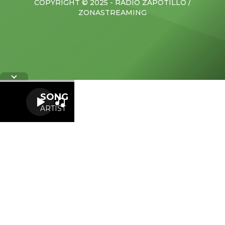
COPYRIGHT © 2025 - RADIO ZAPOTILLO /
ZONASTREAMING
Letra
SONG
ARTIST