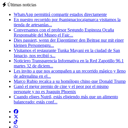
Últimas noticias
WhatsApp permitirá compartir estados directamente
En nuestro recorrido por #sanignaciocajamarca visitamos la
tienda de artesanías...
Conversamos con el profesor Segundo Espinoza Ocaña
Responsable del Museo el Faic...
Dies passiert, wenn der Eigentümer den Beitrag nur mit einer
kleinen Personengru...
Visitamos el restaurante Tunka Mayani en la ciudad de San
Ignacio, nos recibió s...
Noticiero Transparencia Informativa en la Red Zapotillo 96.1
martes 32 de diciem...
Les invito a que nos acompañen a un recorrido mágico y lleno
de adrenalina en el...
Marco Rubio recalca a su homólogo chino que Donald Trump
Ganó el mejor premio de cine y el peor por el mismo
personaje y no es Joaquin Phoenix
Cuando eliges Nutril, estás eligiendo más que un alimento
balanceado: estás conf...