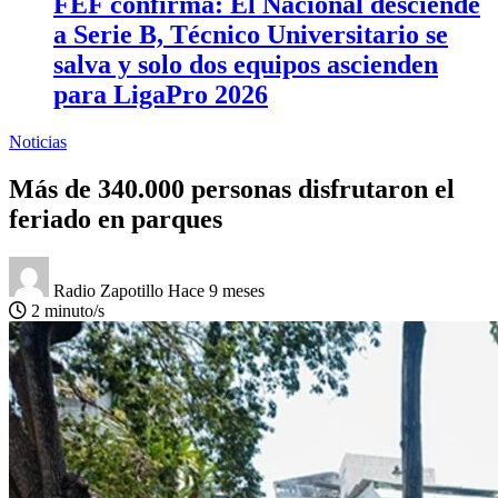
FEF confirma: El Nacional desciende
a Serie B, Técnico Universitario se
salva y solo dos equipos ascienden
para LigaPro 2026
Noticias
Más de 340.000 personas disfrutaron el
feriado en parques
Radio Zapotillo
Hace 9 meses
2 minuto/s