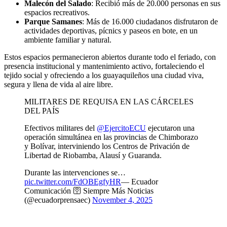
Malecón del Salado
: Recibió más de 20.000 personas en sus
espacios recreativos.
Parque Samanes
: Más de 16.000 ciudadanos disfrutaron de
actividades deportivas, pícnics y paseos en bote, en un
ambiente familiar y natural.
Estos espacios permanecieron abiertos durante todo el feriado, con
presencia institucional y mantenimiento activo, fortaleciendo el
tejido social y ofreciendo a los guayaquileños una ciudad viva,
segura y llena de vida al aire libre.
MILITARES DE REQUISA EN LAS CÁRCELES
DEL PAÍS
Efectivos militares del
@EjercitoECU
ejecutaron una
operación simultánea en las provincias de Chimborazo
y Bolívar, interviniendo los Centros de Privación de
Libertad de Riobamba, Alausí y Guaranda.
Durante las intervenciones se…
pic.twitter.com/FdOBEgfyHR
— Ecuador
Comunicación 🛜 Siempre Más Noticias
(@ecuadorprensaec)
November 4, 2025