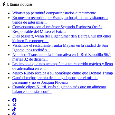
Últimas noticias
WhatsApp permitirá compartir estados directamente
En nuestro recorrido por #sanignaciocajamarca visitamos la
tienda de artesanías...
Conversamos con el profesor Segundo Espinoza Ocaña
Responsable del Museo el Faic...
Dies passiert, wenn der Eigentümer den Beitrag nur mit einer
kleinen Personengru...
Visitamos el restaurante Tunka Mayani en la ciudad de San
Ignacio, nos recibió s...
Noticiero Transparencia Informativa en la Red Zapotillo 96.1
martes 32 de diciem...
Les invito a que nos acompañen a un recorrido mágico y lleno
de adrenalina en el...
Marco Rubio recalca a su homólogo chino que Donald Trump
Ganó el mejor premio de cine y el peor por el mismo
personaje y no es Joaquin Phoenix
Cuando eliges Nutril, estás eligiendo más que un alimento
balanceado: estás conf...