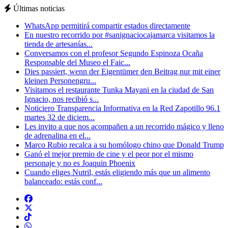
Últimas noticias
WhatsApp permitirá compartir estados directamente
En nuestro recorrido por #sanignaciocajamarca visitamos la
tienda de artesanías...
Conversamos con el profesor Segundo Espinoza Ocaña
Responsable del Museo el Faic...
Dies passiert, wenn der Eigentümer den Beitrag nur mit einer
kleinen Personengru...
Visitamos el restaurante Tunka Mayani en la ciudad de San
Ignacio, nos recibió s...
Noticiero Transparencia Informativa en la Red Zapotillo 96.1
martes 32 de diciem...
Les invito a que nos acompañen a un recorrido mágico y lleno
de adrenalina en el...
Marco Rubio recalca a su homólogo chino que Donald Trump
Ganó el mejor premio de cine y el peor por el mismo
personaje y no es Joaquin Phoenix
Cuando eliges Nutril, estás eligiendo más que un alimento
balanceado: estás conf...