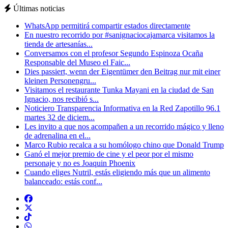
Últimas noticias
WhatsApp permitirá compartir estados directamente
En nuestro recorrido por #sanignaciocajamarca visitamos la
tienda de artesanías...
Conversamos con el profesor Segundo Espinoza Ocaña
Responsable del Museo el Faic...
Dies passiert, wenn der Eigentümer den Beitrag nur mit einer
kleinen Personengru...
Visitamos el restaurante Tunka Mayani en la ciudad de San
Ignacio, nos recibió s...
Noticiero Transparencia Informativa en la Red Zapotillo 96.1
martes 32 de diciem...
Les invito a que nos acompañen a un recorrido mágico y lleno
de adrenalina en el...
Marco Rubio recalca a su homólogo chino que Donald Trump
Ganó el mejor premio de cine y el peor por el mismo
personaje y no es Joaquin Phoenix
Cuando eliges Nutril, estás eligiendo más que un alimento
balanceado: estás conf...