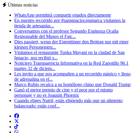
Últimas noticias
WhatsApp permitirá compartir estados directamente
En nuestro recorrido por #sanignaciocajamarca visitamos la
tienda de artesanías...
Conversamos con el profesor Segundo Espinoza Ocaña
Responsable del Museo el Faic...
Dies passiert, wenn der Eigentümer den Beitrag nur mit einer
kleinen Personengru...
Visitamos el restaurante Tunka Mayani en la ciudad de San
Ignacio, nos recibió s...
Noticiero Transparencia Informativa en la Red Zapotillo 96.1
martes 32 de diciem...
Les invito a que nos acompañen a un recorrido mágico y lleno
de adrenalina en el...
Marco Rubio recalca a su homólogo chino que Donald Trump
Ganó el mejor premio de cine y el peor por el mismo
personaje y no es Joaquin Phoenix
Cuando eliges Nutril, estás eligiendo más que un alimento
balanceado: estás conf...