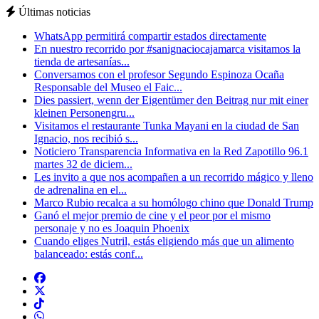
Últimas noticias
WhatsApp permitirá compartir estados directamente
En nuestro recorrido por #sanignaciocajamarca visitamos la
tienda de artesanías...
Conversamos con el profesor Segundo Espinoza Ocaña
Responsable del Museo el Faic...
Dies passiert, wenn der Eigentümer den Beitrag nur mit einer
kleinen Personengru...
Visitamos el restaurante Tunka Mayani en la ciudad de San
Ignacio, nos recibió s...
Noticiero Transparencia Informativa en la Red Zapotillo 96.1
martes 32 de diciem...
Les invito a que nos acompañen a un recorrido mágico y lleno
de adrenalina en el...
Marco Rubio recalca a su homólogo chino que Donald Trump
Ganó el mejor premio de cine y el peor por el mismo
personaje y no es Joaquin Phoenix
Cuando eliges Nutril, estás eligiendo más que un alimento
balanceado: estás conf...