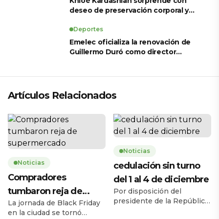
Khloé Kardashian sorprende con
deseo de preservación corporal y
revela sus tratamientos estéticos
Deportes
Emelec oficializa la renovación de
Guillermo Duró como director
técnico para 2026
Artículos Relacionados
Noticias
Noticias
cedulación sin turno
Compradores
del 1 al 4 de diciembre
tumbaron reja de
Por disposición del
presidente de la República,
La jornada de Black Friday
supermercado
Daniel Noboa Azín, el
en la ciudad se tornó