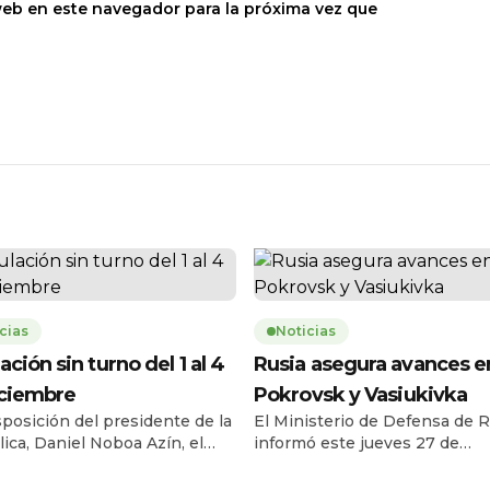
web en este navegador para la próxima vez que
cias
Noticias
ación sin turno del 1 al 4
Rusia asegura avances e
iciembre
Pokrovsk y Vasiukivka
sposición del presidente de la
El Ministerio de Defensa de R
ica, Daniel Noboa Azín, el
informó este jueves 27 de
o Civil del Ecuador habilitará
noviembre que sus fuerzas t
vicio de cedulación sin turno
la localidad de Vasiukivka, al