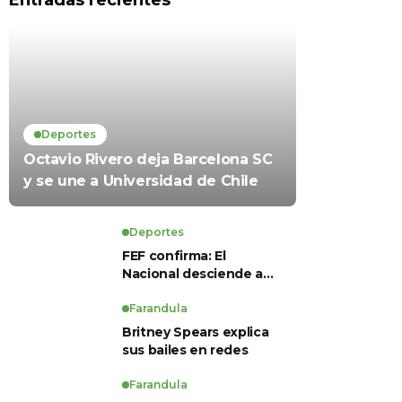
Entradas recientes
Deportes
Octavio Rivero deja Barcelona SC
y se une a Universidad de Chile
Deportes
FEF confirma: El
Nacional desciende a
Serie B, Técnico
Universitario se salva y
Farandula
solo dos equipos
Britney Spears explica
ascienden para LigaPro
sus bailes en redes
2026
Farandula