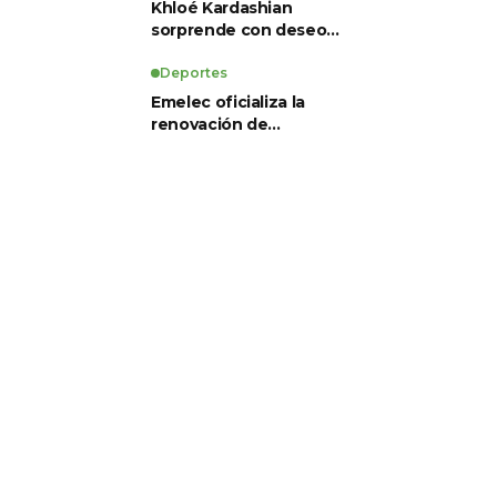
Khloé Kardashian
sorprende con deseo
de preservación
corporal y revela sus
Deportes
tratamientos estéticos
Emelec oficializa la
renovación de
Guillermo Duró como
director técnico para
2026