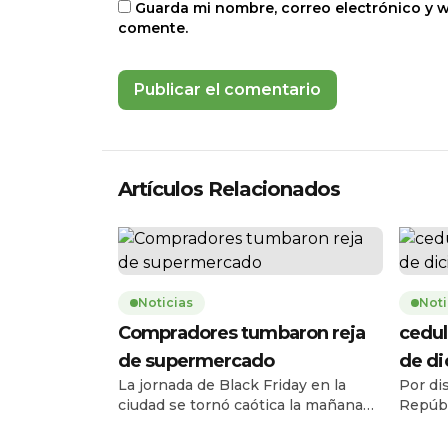
Guarda mi nombre, correo electrónico y 
comente.
Artículos Relacionados
Noticias
Noti
Compradores tumbaron reja
cedul
de supermercado
de d
La jornada de Black Friday en la
Por di
ciudad se tornó caótica la mañana
Repúbl
de este jueves 27 de noviembre,
Registr
cuando una multitud de personas
el ser