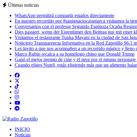
Últimas noticias
WhatsApp permitirá compartir estados directamente
En nuestro recorrido por #sanignaciocajamarca visitamos la tiend
Conversamos con el profesor Segundo Espinoza Ocaña Respons
Dies passiert, wenn der Eigentümer den Beitrag nur mit einer k
Visitamos el restaurante Tunka Mayani en la ciudad de San Ignac
Noticiero Transparencia Informativa en la Red Zapotillo 96.1 m
Les invito a que nos acompañen a un recorrido mágico y lleno de
Marco Rubio recalca a su homólogo chino que Donald Trump
Ganó el mejor premio de cine y el peor por el mismo personaje
Cuando eliges Nutril, estás eligiendo más que un alimento balan
INICIO
Noticias