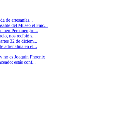
a de artesanías...
able del Museo el Faic...
leinen Personengru...
io, nos recibió s...
artes 32 de diciem...
 adrenalina en el...
 y no es Joaquin Phoenix
ceado: estás conf...