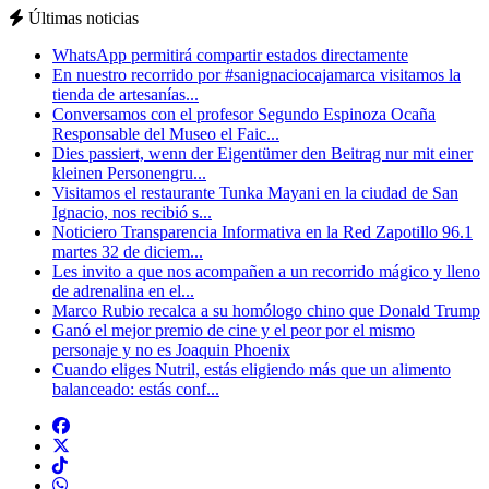
Últimas noticias
WhatsApp permitirá compartir estados directamente
En nuestro recorrido por #sanignaciocajamarca visitamos la
tienda de artesanías...
Conversamos con el profesor Segundo Espinoza Ocaña
Responsable del Museo el Faic...
Dies passiert, wenn der Eigentümer den Beitrag nur mit einer
kleinen Personengru...
Visitamos el restaurante Tunka Mayani en la ciudad de San
Ignacio, nos recibió s...
Noticiero Transparencia Informativa en la Red Zapotillo 96.1
martes 32 de diciem...
Les invito a que nos acompañen a un recorrido mágico y lleno
de adrenalina en el...
Marco Rubio recalca a su homólogo chino que Donald Trump
Ganó el mejor premio de cine y el peor por el mismo
personaje y no es Joaquin Phoenix
Cuando eliges Nutril, estás eligiendo más que un alimento
balanceado: estás conf...