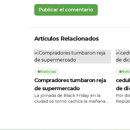
Artículos Relacionados
Noticias
Noti
Compradores tumbaron reja
cedul
de supermercado
de d
La jornada de Black Friday en la
Por di
ciudad se tornó caótica la mañana
Repúbl
de este jueves 27 de noviembre,
Registr
cuando una multitud de personas
el ser
tumbó la reja de un supermercado
entre e
ubicado en la avenida Carlos Julio
diciem