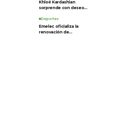
Khloé Kardashian
sorprende con deseo
de preservación
corporal y revela sus
Deportes
tratamientos estéticos
Emelec oficializa la
renovación de
Guillermo Duró como
director técnico para
2026