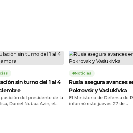
cias
Noticias
ación sin turno del 1 al 4
Rusia asegura avances e
iciembre
Pokrovsk y Vasiukivka
sposición del presidente de la
El Ministerio de Defensa de R
ica, Daniel Noboa Azín, el
informó este jueves 27 de
o Civil del Ecuador habilitará
noviembre que sus fuerzas t
vicio de cedulación sin turno
la localidad de Vasiukivka, al
l lunes 1 y el jueves 4 de
suroeste de Síversk, en la reg
bre de 2025, en horario de
Donbás. Según el parte militar