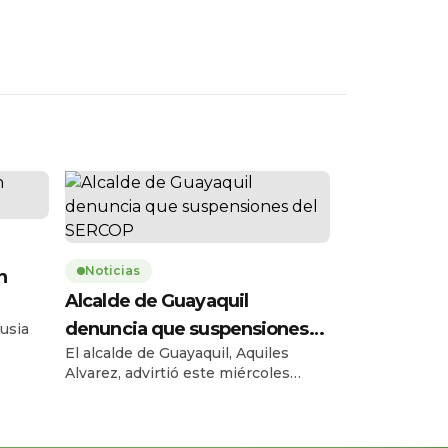
Noticias
n
Alcalde de Guayaquil
denuncia que suspensiones
usia
El alcalde de Guayaquil, Aquiles
del SERCOP
omaron
Alvarez, advirtió este miércoles
sobre las consecuencias de las
ión del
recientes suspensiones de
, la
procesos del Servicio Nacional de