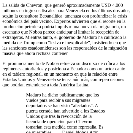
La salida de Chevron, que generó aproximadamente USD 4.000
millones en ingresos fiscales para Venezuela en los últimos dos años,
según la consultora Ecoanalítica, amenaza con profundizar la crisis
económica del país vecino. Expertos advierten que el recorte en la
producción petrolera podría impulsar una nueva ola migratoria, un
escenario que Noboa parece anticipar al limitar la recepción de
extranjeros. Mientras tanto, el gobierno de Maduro ha calificado la
medida de Trump como “lesiva e inexplicable”, insistiendo en que
las sanciones estadounidenses son las responsables de la migración
masiva que ahora rechaza contener.
El pronunciamiento de Noboa refuerza su discurso de crítica a los
regímenes autoritarios y posiciona a Ecuador como un actor cauto
en el tablero regional, en un momento en que la relación entre
Estados Unidos y Venezuela se tensa aún más, con repercusiones
que podrían extenderse a toda América Latina.
Maduro ha dicho públicamente que los
vuelos para recibir a sus migrantes
deportados se han visto “afectados”. A
puerta cerrada han advertido a los Estados
Unidos que tras la revocación de la
licencia de operación para Chevron
tomarían esta medida como represalia. Es
de miserables…— Daniel Noboa Azin