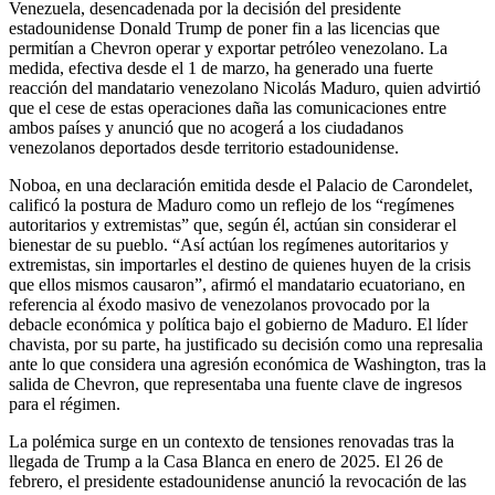
Venezuela, desencadenada por la decisión del presidente
estadounidense Donald Trump de poner fin a las licencias que
permitían a Chevron operar y exportar petróleo venezolano. La
medida, efectiva desde el 1 de marzo, ha generado una fuerte
reacción del mandatario venezolano Nicolás Maduro, quien advirtió
que el cese de estas operaciones daña las comunicaciones entre
ambos países y anunció que no acogerá a los ciudadanos
venezolanos deportados desde territorio estadounidense.
Noboa, en una declaración emitida desde el Palacio de Carondelet,
calificó la postura de Maduro como un reflejo de los “regímenes
autoritarios y extremistas” que, según él, actúan sin considerar el
bienestar de su pueblo. “Así actúan los regímenes autoritarios y
extremistas, sin importarles el destino de quienes huyen de la crisis
que ellos mismos causaron”, afirmó el mandatario ecuatoriano, en
referencia al éxodo masivo de venezolanos provocado por la
debacle económica y política bajo el gobierno de Maduro. El líder
chavista, por su parte, ha justificado su decisión como una represalia
ante lo que considera una agresión económica de Washington, tras la
salida de Chevron, que representaba una fuente clave de ingresos
para el régimen.
La polémica surge en un contexto de tensiones renovadas tras la
llegada de Trump a la Casa Blanca en enero de 2025. El 26 de
febrero, el presidente estadounidense anunció la revocación de las