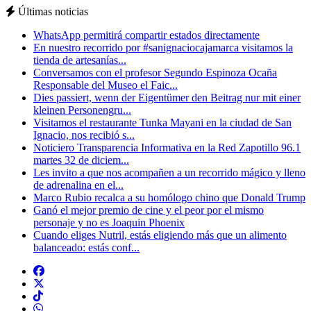
Últimas noticias
WhatsApp permitirá compartir estados directamente
En nuestro recorrido por #sanignaciocajamarca visitamos la
tienda de artesanías...
Conversamos con el profesor Segundo Espinoza Ocaña
Responsable del Museo el Faic...
Dies passiert, wenn der Eigentümer den Beitrag nur mit einer
kleinen Personengru...
Visitamos el restaurante Tunka Mayani en la ciudad de San
Ignacio, nos recibió s...
Noticiero Transparencia Informativa en la Red Zapotillo 96.1
martes 32 de diciem...
Les invito a que nos acompañen a un recorrido mágico y lleno
de adrenalina en el...
Marco Rubio recalca a su homólogo chino que Donald Trump
Ganó el mejor premio de cine y el peor por el mismo
personaje y no es Joaquin Phoenix
Cuando eliges Nutril, estás eligiendo más que un alimento
balanceado: estás conf...