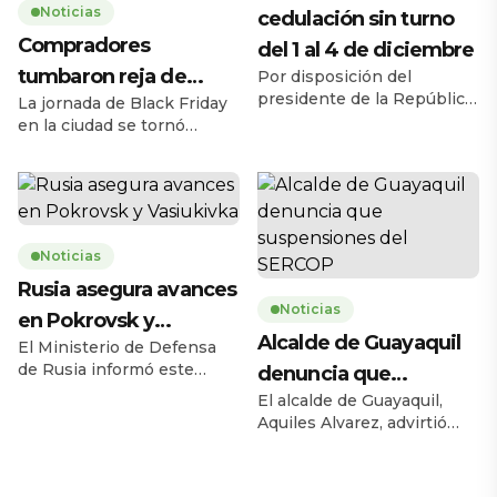
Noticias
cedulación sin turno
Compradores
del 1 al 4 de diciembre
tumbaron reja de
Por disposición del
presidente de la República,
La jornada de Black Friday
supermercado
Daniel Noboa Azín, el
en la ciudad se tornó
Registro Civil del Ecuador
caótica la mañana de este
habilitará el servicio de
jueves 27 de noviembre,
cedulación sin turno entre
cuando una multitud de
el lunes 1 y el jueves 4 de
personas tumbó la reja de
diciembre de 2025, en
un supermercado ubicado
horario de 08h00 a 17h00,
Noticias
en la avenida Carlos Julio
en 193 agencias a escala
Arosemena, en el norte de
Rusia asegura avances
nacional. La medida busca
la ciudad. El hecho ocurrió
Noticias
en Pokrovsk y
ampliar la capacidad
a las 08h17, 43 minutos
Alcalde de Guayaquil
operativa y facilitar […]
antes de la apertura […]
El Ministerio de Defensa
Vasiukivka
de Rusia informó este
denuncia que
jueves 27 de noviembre
El alcalde de Guayaquil,
suspensiones del
que sus fuerzas tomaron la
Aquiles Alvarez, advirtió
SERCOP
localidad de Vasiukivka, al
este miércoles sobre las
suroeste de Síversk, en la
consecuencias de las
región del Donbás. Según
recientes suspensiones de