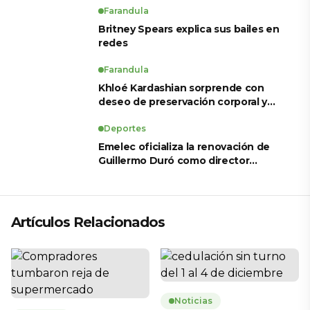
para LigaPro 2026
Farandula
Britney Spears explica sus bailes en
redes
Farandula
Khloé Kardashian sorprende con
deseo de preservación corporal y
revela sus tratamientos estéticos
Deportes
Emelec oficializa la renovación de
Guillermo Duró como director
técnico para 2026
Artículos Relacionados
Noticias