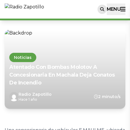
MENU
Noticias
Atentado Con Bombas Molotov A
Concesionaria En Machala Deja Conatos
De Incendio
Radio Zapotillo
2 minuto/s
Hace 1 año