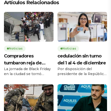
Artículos Relacionados
Noticias
Noticias
Compradores
cedulación sin turno
tumbaron reja de
del 1 al 4 de diciembre
La jornada de Black Friday
Por disposición del
supermercado
en la ciudad se tornó
presidente de la República,
caótica la mañana de este
Daniel Noboa Azín, el
jueves 27 de noviembre,
Registro Civil del Ecuador
cuando una multitud de
habilitará el servicio de
personas tumbó la reja de
cedulación sin turno entre
un supermercado ubicado
el lunes 1 y el jueves 4 de
en la avenida Carlos Julio
diciembre de 2025, en
Arosemena, en el norte de
horario de 08h00 a 17h00,