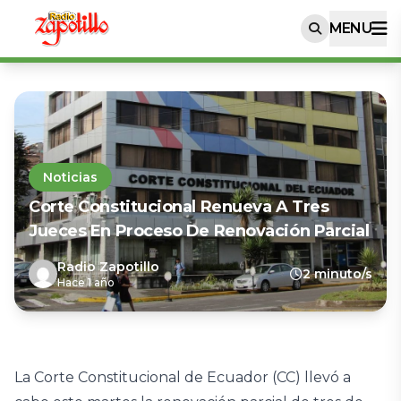
MENU
Noticias
Corte Constitucional Renueva A Tres
Jueces En Proceso De Renovación Parcial
Radio Zapotillo
2 minuto/s
Hace 1 año
La Corte Constitucional de Ecuador (CC) llevó a