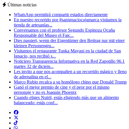
Últimas noticias
WhatsApp permitirá compartir estados directamente
En nuestro recorrido por #sanignaciocajamarca visitamos la
tienda de artesanías...
Conversamos con el profesor Segundo Espinoza Ocaña
Responsable del Museo el Faic...
Dies passiert, wenn der Eigentümer den Beitrag nur mit einer
kleinen Personengru...
Visitamos el restaurante Tunka Mayani en la ciudad de San
Ignacio, nos recibió s...
Noticiero Transparencia Informativa en la Red Zapotillo 96.1
martes 32 de diciem...
Les invito a que nos acompañen a un recorrido mágico y lleno
de adrenalina en el...
Marco Rubio recalca a su homólogo chino que Donald Trump
Ganó el mejor premio de cine y el peor por el mismo
personaje y no es Joaquin Phoenix
Cuando eliges Nutril, estás eligiendo más que un alimento
balanceado: estás conf...