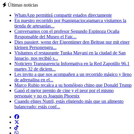
Últimas noticias
WhatsApp permitirá compartir estados directamente
En nuestro recorrido por #sanignaciocajamarca visitamos la
tienda de artesanías...
Conversamos con el profesor Segundo Espinoza Ocaña
Responsable del Museo el Faic...
Dies passiert, wenn der Eigentümer den Beitrag nur mit einer
kleinen Personengru...
Visitamos el restaurante Tunka Mayani en la ciudad de San
Ignacio, nos recibió s...
Noticiero Transparencia Informativa en la Red Zapotillo 96.1
martes 32 de diciem...
Les invito a que nos acompañen a un recorrido mágico y lleno
de adrenalina en el...
Marco Rubio recalca a su homólogo chino que Donald Trump
Ganó el mejor premio de cine y el peor por el mismo
personaje y no es Joaquin Phoenix
Cuando eliges Nutril, estás eligiendo más que un alimento
balanceado: estás conf...