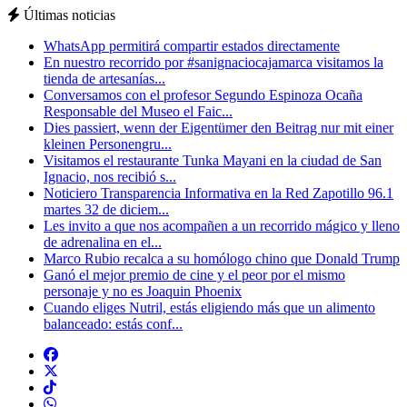
Últimas noticias
WhatsApp permitirá compartir estados directamente
En nuestro recorrido por #sanignaciocajamarca visitamos la
tienda de artesanías...
Conversamos con el profesor Segundo Espinoza Ocaña
Responsable del Museo el Faic...
Dies passiert, wenn der Eigentümer den Beitrag nur mit einer
kleinen Personengru...
Visitamos el restaurante Tunka Mayani en la ciudad de San
Ignacio, nos recibió s...
Noticiero Transparencia Informativa en la Red Zapotillo 96.1
martes 32 de diciem...
Les invito a que nos acompañen a un recorrido mágico y lleno
de adrenalina en el...
Marco Rubio recalca a su homólogo chino que Donald Trump
Ganó el mejor premio de cine y el peor por el mismo
personaje y no es Joaquin Phoenix
Cuando eliges Nutril, estás eligiendo más que un alimento
balanceado: estás conf...