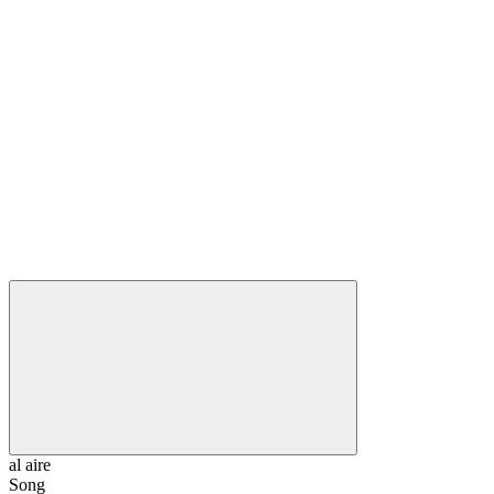
al aire
Song