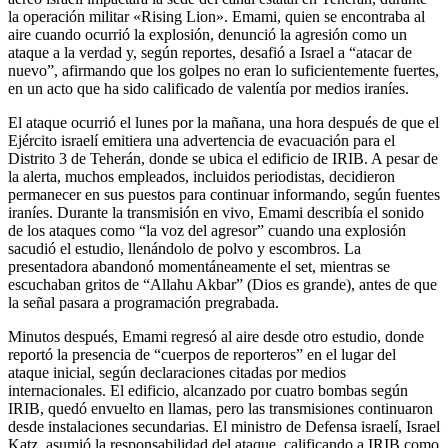
la operación militar «Rising Lion». Emami, quien se encontraba al
aire cuando ocurrió la explosión, denunció la agresión como un
ataque a la verdad y, según reportes, desafió a Israel a “atacar de
nuevo”, afirmando que los golpes no eran lo suficientemente fuertes,
en un acto que ha sido calificado de valentía por medios iraníes.
El ataque ocurrió el lunes por la mañana, una hora después de que el
Ejército israelí emitiera una advertencia de evacuación para el
Distrito 3 de Teherán, donde se ubica el edificio de IRIB. A pesar de
la alerta, muchos empleados, incluidos periodistas, decidieron
permanecer en sus puestos para continuar informando, según fuentes
iraníes. Durante la transmisión en vivo, Emami describía el sonido
de los ataques como “la voz del agresor” cuando una explosión
sacudió el estudio, llenándolo de polvo y escombros. La
presentadora abandonó momentáneamente el set, mientras se
escuchaban gritos de “Allahu Akbar” (Dios es grande), antes de que
la señal pasara a programación pregrabada.
Minutos después, Emami regresó al aire desde otro estudio, donde
reportó la presencia de “cuerpos de reporteros” en el lugar del
ataque inicial, según declaraciones citadas por medios
internacionales. El edificio, alcanzado por cuatro bombas según
IRIB, quedó envuelto en llamas, pero las transmisiones continuaron
desde instalaciones secundarias. El ministro de Defensa israelí, Israel
Katz, asumió la responsabilidad del ataque, calificando a IRIB como