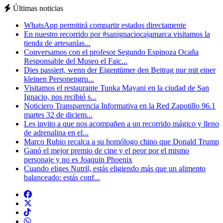
Últimas noticias
WhatsApp permitirá compartir estados directamente
En nuestro recorrido por #sanignaciocajamarca visitamos la
tienda de artesanías...
Conversamos con el profesor Segundo Espinoza Ocaña
Responsable del Museo el Faic...
Dies passiert, wenn der Eigentümer den Beitrag nur mit einer
kleinen Personengru...
Visitamos el restaurante Tunka Mayani en la ciudad de San
Ignacio, nos recibió s...
Noticiero Transparencia Informativa en la Red Zapotillo 96.1
martes 32 de diciem...
Les invito a que nos acompañen a un recorrido mágico y lleno
de adrenalina en el...
Marco Rubio recalca a su homólogo chino que Donald Trump
Ganó el mejor premio de cine y el peor por el mismo
personaje y no es Joaquin Phoenix
Cuando eliges Nutril, estás eligiendo más que un alimento
balanceado: estás conf...