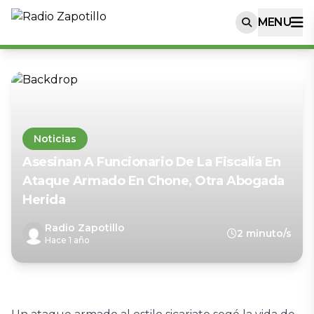
MENU
Noticias
Asesinan A Funcionario De La Fiscalía En
Ataque Armado En Chone, Otra Abogada
Herida
Radio Zapotillo
2 minuto/s
Hace 1 año