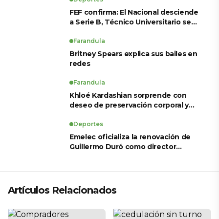
FEF confirma: El Nacional desciende
a Serie B, Técnico Universitario se
salva y solo dos equipos ascienden
para LigaPro 2026
Farandula
Britney Spears explica sus bailes en
redes
Farandula
Khloé Kardashian sorprende con
deseo de preservación corporal y
revela sus tratamientos estéticos
Deportes
Emelec oficializa la renovación de
Guillermo Duró como director
técnico para 2026
Artículos Relacionados