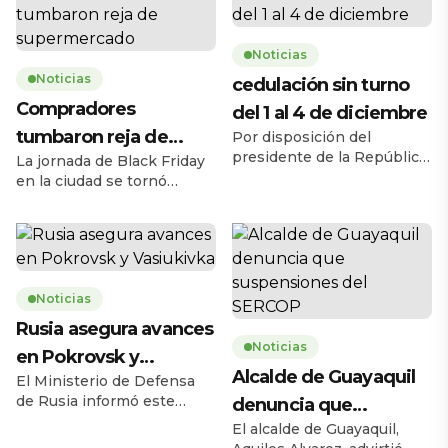
Noticias
Noticias
cedulación sin turno
Compradores
del 1 al 4 de diciembre
tumbaron reja de
Por disposición del
presidente de la República,
La jornada de Black Friday
supermercado
Daniel Noboa Azín, el
en la ciudad se tornó
Registro Civil del Ecuador
caótica la mañana de este
habilitará el servicio de
jueves 27 de noviembre,
cedulación sin turno entre
cuando una multitud de
el lunes 1 y el jueves 4 de
personas tumbó la reja de
diciembre de 2025, en
un supermercado ubicado
horario de 08h00 a 17h00,
Noticias
en la avenida Carlos Julio
en 193 agencias a escala
Arosemena, en el norte de
Rusia asegura avances
nacional. La medida busca
la ciudad. El hecho ocurrió
Noticias
en Pokrovsk y
ampliar la capacidad
a las 08h17, 43 minutos
Alcalde de Guayaquil
operativa y facilitar […]
antes de la apertura […]
El Ministerio de Defensa
Vasiukivka
de Rusia informó este
denuncia que
jueves 27 de noviembre
El alcalde de Guayaquil,
suspensiones del
que sus fuerzas tomaron la