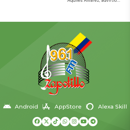
Aquiles Alvarez, advirtió
SERCOP
localidad de Vasiukivka, al
este miércoles sobre las
suroeste de Síversk, en la
consecuencias de las
región del Donbás. Según
recientes suspensiones de
el parte militar, la captura
procesos del Servicio
de esta zona permite a las
Nacional de Contratación
tropas rusas amenazar a
Pública (SERCOP), que
Síversk desde el suroeste y
según dijo afectan
acercar el frente a unos […]
directamente a la ciudad y
al país. La medida más
crítica, señaló, ha sido
frenar la importación de
insulina en medio de una
crisis nacional por […]
Android
AppStore
Alexa Skill