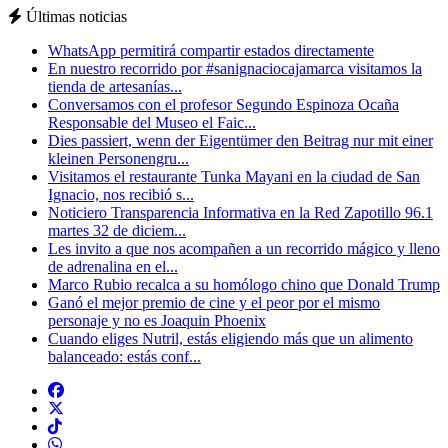
Últimas noticias
WhatsApp permitirá compartir estados directamente
En nuestro recorrido por #sanignaciocajamarca visitamos la
tienda de artesanías...
Conversamos con el profesor Segundo Espinoza Ocaña
Responsable del Museo el Faic...
Dies passiert, wenn der Eigentümer den Beitrag nur mit einer
kleinen Personengru...
Visitamos el restaurante Tunka Mayani en la ciudad de San
Ignacio, nos recibió s...
Noticiero Transparencia Informativa en la Red Zapotillo 96.1
martes 32 de diciem...
Les invito a que nos acompañen a un recorrido mágico y lleno
de adrenalina en el...
Marco Rubio recalca a su homólogo chino que Donald Trump
Ganó el mejor premio de cine y el peor por el mismo
personaje y no es Joaquin Phoenix
Cuando eliges Nutril, estás eligiendo más que un alimento
balanceado: estás conf...