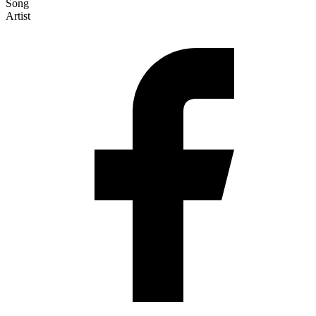
Song
Artist