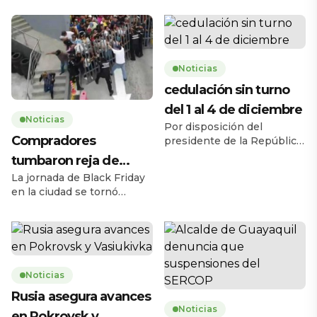
Noticias
cedulación sin turno
del 1 al 4 de diciembre
Noticias
Por disposición del
Compradores
presidente de la República,
Daniel Noboa Azín, el
tumbaron reja de
Registro Civil del Ecuador
La jornada de Black Friday
supermercado
habilitará el servicio de
en la ciudad se tornó
cedulación sin turno entre
caótica la mañana de este
el lunes 1 y el jueves 4 de
jueves 27 de noviembre,
diciembre de 2025, en
cuando una multitud de
horario de 08h00 a 17h00,
personas tumbó la reja de
en 193 agencias a escala
un supermercado ubicado
nacional. La medida busca
Noticias
en la avenida Carlos Julio
ampliar la capacidad
Arosemena, en el norte de
Rusia asegura avances
operativa y facilitar […]
la ciudad. El hecho ocurrió
Noticias
en Pokrovsk y