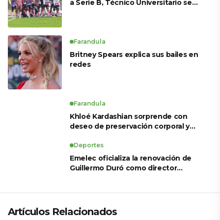
a Serie B, Técnico Universitario se
salva y solo dos equipos ascienden
para LigaPro 2026
Farandula
Britney Spears explica sus bailes en
redes
Farandula
Khloé Kardashian sorprende con
deseo de preservación corporal y
revela sus tratamientos estéticos
Deportes
Emelec oficializa la renovación de
Guillermo Duró como director
técnico para 2026
Artículos Relacionados