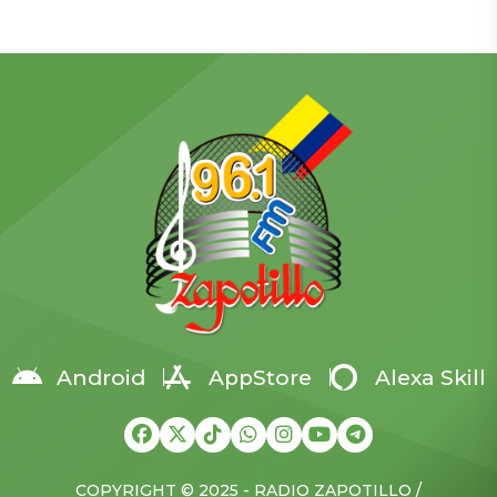
que sus fuerzas tomaron la
consecuencias de las
localidad de Vasiukivka, al
recientes suspensiones de
suroeste de Síversk, en la
procesos del Servicio
región del Donbás. Según
Nacional de Contratación
el parte militar, la captura
Pública (SERCOP), que
de esta zona permite a las
según dijo afectan
tropas rusas amenazar a
directamente a la ciudad y
Síversk desde el suroeste y
al país. La medida más
acercar el frente a unos […]
crítica, señaló, ha sido
frenar la importación de
insulina en medio de una
crisis nacional por […]
Android
AppStore
Alexa Skill
COPYRIGHT © 2025 - RADIO ZAPOTILLO /