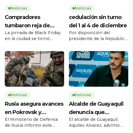
Noticias
Noticias
Compradores
cedulación sin turno
tumbaron reja de
del 1 al 4 de diciembre
La jornada de Black Friday
Por disposición del
supermercado
en la ciudad se tornó
presidente de la República,
caótica la mañana de este
Daniel Noboa Azín, el
jueves 27 de noviembre,
Registro Civil del Ecuador
cuando una multitud de
habilitará el servicio de
personas tumbó la reja de
cedulación sin turno entre
un supermercado ubicado
el lunes 1 y el jueves 4 de
en la avenida Carlos Julio
diciembre de 2025, en
Arosemena, en el norte de
horario de 08h00 a 17h00,
la ciudad. El hecho ocurrió
en 193 agencias a escala
a las 08h17, 43 minutos
nacional. La medida busca
Noticias
Noticias
antes de la apertura […]
ampliar la capacidad
Rusia asegura avances
Alcalde de Guayaquil
operativa y facilitar […]
en Pokrovsk y
denuncia que
El Ministerio de Defensa
El alcalde de Guayaquil,
Vasiukivka
suspensiones del
de Rusia informó este
Aquiles Alvarez, advirtió
SERCOP
jueves 27 de noviembre
este miércoles sobre las